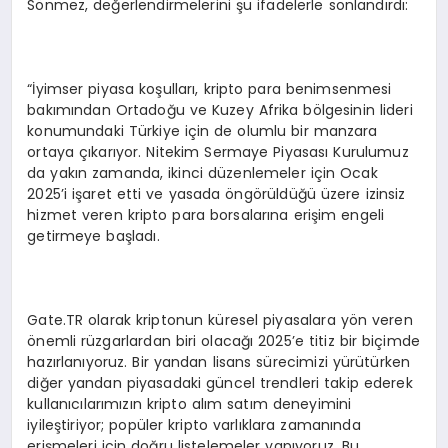
Sönmez, değerlendirmelerini şu ifadelerle sonlandırdı:
“İyimser piyasa koşulları, kripto para benimsenmesi
bakımından Ortadoğu ve Kuzey Afrika bölgesinin lideri
konumundaki Türkiye için de olumlu bir manzara
ortaya çıkarıyor. Nitekim Sermaye Piyasası Kurulumuz
da yakın zamanda, ikinci düzenlemeler için Ocak
2025’i işaret etti ve yasada öngörüldüğü üzere izinsiz
hizmet veren kripto para borsalarına erişim engeli
getirmeye başladı.
Gate.TR olarak kriptonun küresel piyasalara yön veren
önemli rüzgarlardan biri olacağı 2025’e titiz bir biçimde
hazırlanıyoruz. Bir yandan lisans sürecimizi yürütürken
diğer yandan piyasadaki güncel trendleri takip ederek
kullanıcılarımızın kripto alım satım deneyimini
iyileştiriyor; popüler kripto varlıklara zamanında
erişmeleri için doğru listelemeler yapıyoruz. Bu