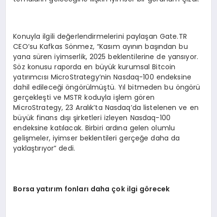
Konuyla ilgili değerlendirmelerini paylaşan Gate.TR
CEO’su Kafkas Sönmez, “Kasım ayının başından bu
yana süren iyimserlik, 2025 beklentilerine de yansıyor.
Söz konusu raporda en büyük kurumsal Bitcoin
yatırımcısı MicroStrategy’nin Nasdaq-100 endeksine
dahil edileceği öngörülmüştü. Yıl bitmeden bu öngörü
gerçekleşti ve MSTR koduyla işlem gören
MicroStrategy, 23 Aralık’ta Nasdaq’da listelenen ve en
büyük finans dışı şirketleri izleyen Nasdaq-100
endeksine katılacak. Birbiri ardına gelen olumlu
gelişmeler, iyimser beklentileri gerçeğe daha da
yaklaştırıyor” dedi.
Borsa yatırım fonları daha çok ilgi g
ö
recek