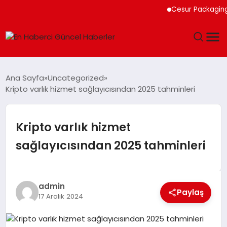
Cesur Packaging, Mıs
GÜNDEM
Ana Sayfa
Uncategorized
Kripto varlık hizmet sağlayıcısından 2025 tahminleri
SPOR
SAĞLIK
Kripto varlık hizmet
sağlayıcısından 2025 tahminleri
TEKNOLOJI
MAGAZIN
admin
Paylaş
17 Aralık 2024
DÜNYA