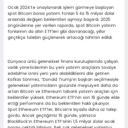
Ocak 2024’te onaylanarak işlem görmeye başlayan
spot Bitcoin borsa yatırım fonları 5 ila 15 milyar dolar
arasında değişen beklentileri aşmayı başardı. 2025
öngörülerine yer verilen raporda, spot Bitcoin yatırım
fonlarının da altın ETF’leri gibi davranacağı, yıllar
geçtikçe talebin güçlenerek artacağı tahmin edildi.
Dünyaca ünlü geleneksel finans kuruluşlarında çalışan
varlık yöneticilerinin bu yeni yatırım araçlarını tavsiye
edebilme iznini yeni yeni alabildiklerini dile getiren
Kafkas Sönmez, “Donald Trump’ın başkan seçilmesiyle
geleneksel yatırımcıların gözünde meşruiyeti daha da
artan Bitcoin ve Ethereum tabanlı yatırım araçları için
beklentiler yüksek. Ethereum ETF’nin son 16 günde elde
ettiği performans da bu beklentileri haklı çıkarıyor.
Spot Ethereum ETF’ler, Bitcoin’e kıyasla daha az talep
gördü. Ancak geçtiğimiz 16 günde, yalnızca
BlackRock’ın Ethereum ETF’sinin 1,5 milyar dolar sıcak
parayı çektiği biliniyor. Pek çok geleneksel yatırımcı