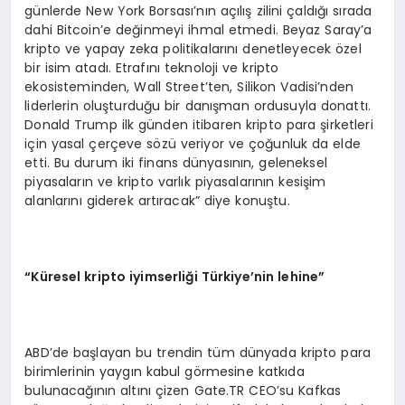
günlerde New York Borsası’nın açılış zilini çaldığı sırada
dahi Bitcoin’e değinmeyi ihmal etmedi. Beyaz Saray’a
kripto ve yapay zeka politikalarını denetleyecek özel
bir isim atadı. Etrafını teknoloji ve kripto
ekosisteminden, Wall Street’ten, Silikon Vadisi’nden
liderlerin oluşturduğu bir danışman ordusuyla donattı.
Donald Trump ilk günden itibaren kripto para şirketleri
için yasal çerçeve sözü veriyor ve çoğunluk da elde
etti. Bu durum iki finans dünyasının, geleneksel
piyasaların ve kripto varlık piyasalarının kesişim
alanlarını giderek artıracak” diye konuştu.
“
Küresel kripto iyimserliği Türkiye
’
nin lehine”
ABD’de başlayan bu trendin tüm dünyada kripto para
birimlerinin yaygın kabul görmesine katkıda
bulunacağının altını çizen Gate.TR CEO’su Kafkas