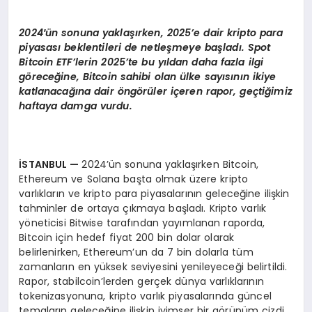
EKONOMI
2024′
ün sonuna yaklaşırken, 2025
’
e dair kripto para
EĞITIM
piyasası beklentileri de netleşmeye başladı. Spot
Bitcoin ETF’lerin 2025’te bu yıldan daha fazla ilgi
SIYASET
g
ö
rece
ğine, Bitcoin sahibi olan ü
lke say
ısının ikiye
katlanacağına dair
ö
ng
ö
rüler içeren rapor, geçtiğimiz
haftaya damga vurdu.
İSTANBUL
—
2024’ün sonuna yaklaşırken Bitcoin,
Ethereum ve Solana başta olmak üzere kripto
varlıkların ve kripto para piyasalarının geleceğine ilişkin
tahminler de ortaya çıkmaya başladı. Kripto varlık
yöneticisi Bitwise tarafından yayımlanan raporda,
Bitcoin için hedef fiyat 200 bin dolar olarak
belirlenirken, Ethereum’un da 7 bin dolarla tüm
zamanların en yüksek seviyesini yenileyeceği belirtildi.
Rapor, stabilcoin’lerden gerçek dünya varlıklarının
tokenizasyonuna, kripto varlık piyasalarında güncel
temaların geleceğine ilişkin iyimser bir görünüm çizdi.