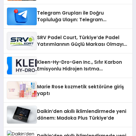
Çözümler
Telegram Grupları ile Doğru
Topluluğa Ulaşın: Telegram
Gruplarıyla Online Topluluklara
Katılım
SRV Padel Court, Türkiye’de Padel
Yatırımlarının Güçlü Markası Olmayı
Sürdürüyor
Kleen-Hy-Dro-Gen Inc., Sıfır Karbon
Emisyonlu Hidrojen Isıtma
Teknolojisinde ISO ve TSSA
Düzenleyici Onaylarını Aldı
Marie Rose kozmetik sektörüne giriş
yaptı
Daikin’den akıllı iklimlendirmede yeni
dönem: Madoka Plus Türkiye’de
Daikin’den akıllı iklimlendirmede yeni