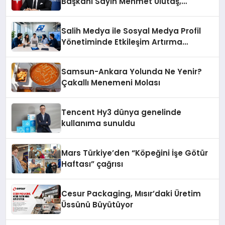
Başkanı Sayın Mehmet Ulutaş,
ekonomiye dair yaptığı açıklamada
şunları kaydetti:
Salih Medya ile Sosyal Medya Profil
Yönetiminde Etkileşim Artırma
Yöntemleri
Samsun-Ankara Yolunda Ne Yenir?
Çakallı Menemeni Molası
Tencent Hy3 dünya genelinde
kullanıma sunuldu
Mars Türkiye’den “Köpeğini İşe Götür
Haftası” çağrısı
Cesur Packaging, Mısır’daki Üretim
Üssünü Büyütüyor