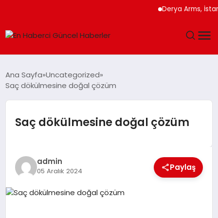
Derya Arms, İstanbul P
GÜNDEM
Ana Sayfa
Uncategorized
Saç dökülmesine doğal çözüm
SPOR
SAĞLIK
Saç dökülmesine doğal çözüm
TEKNOLOJI
admin
Paylaş
MAGAZIN
05 Aralık 2024
DÜNYA