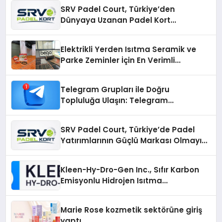
SRV Padel Court, Türkiye’den
Dünyaya Uzanan Padel Kort
Üretiminde Güvenin Adresi
Elektrikli Yerden Isıtma Seramik ve
Parke Zeminler İçin En Verimli
Çözümler
Telegram Grupları ile Doğru
Topluluğa Ulaşın: Telegram
Gruplarıyla Online Topluluklara
Katılım
SRV Padel Court, Türkiye’de Padel
Yatırımlarının Güçlü Markası Olmayı
Sürdürüyor
Kleen-Hy-Dro-Gen Inc., Sıfır Karbon
Emisyonlu Hidrojen Isıtma
Teknolojisinde ISO ve TSSA
Düzenleyici Onaylarını Aldı
Marie Rose kozmetik sektörüne giriş
yaptı