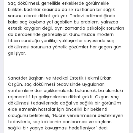
EKONOMI
Saç dökülmesi, genellikle erkeklerde görülmekle
birlikte, kadınlar arasında da sık rastlanan bir sağlık
EĞITIM
sorunu olarak dikkat çekiyor. Tedavi edilmediğinde
kalıcı saç kaybına yol açabilen bu problem, yalnızca
estetik kaygıları değil, aynı zamanda psikolojik sorunları
SIYASET
da beraberinde getirebiliyor. Günümüzde modern
tıbbın sunduğu yenilikçi yaklaşımlar sayesinde saç
dökülmesi sorununa yönelik çözümler her geçen gün
gelişiyor.
Sanatder Başkanı ve Medikal Estetik Hekimi Erkan
Özgün, saç dökülmesi tedavisinde uygulanan
yöntemlere dair açıklamalarda bulunarak, bu alandaki
rejeneratif tıp gelişmelerine dikkat çekti. Özgün, saç
dökülmesi tedavilerinde doğal ve sağlıklı bir görünüm
elde etmenin hastalar için öncelikli bir beklenti
olduğunu belirterek, “Hücre yenilenmesini destekleyen
tedavilerle, saç köklerinin canlanması ve saçların
sağlıklı bir yapıya kavuşması hedefleniyor” dedi.