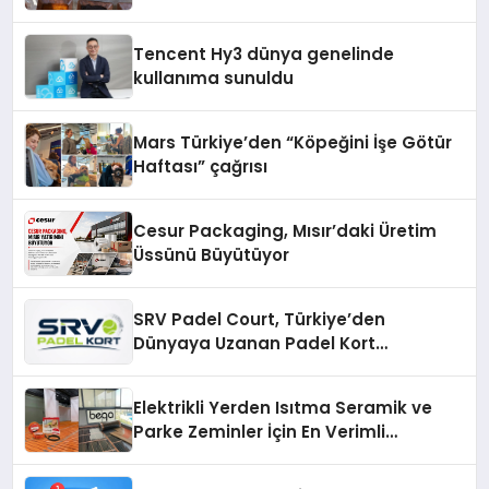
Tencent Hy3 dünya genelinde
kullanıma sunuldu
Mars Türkiye’den “Köpeğini İşe Götür
Haftası” çağrısı
Cesur Packaging, Mısır’daki Üretim
Üssünü Büyütüyor
SRV Padel Court, Türkiye’den
Dünyaya Uzanan Padel Kort
Üretiminde Güvenin Adresi
Elektrikli Yerden Isıtma Seramik ve
Parke Zeminler İçin En Verimli
Çözümler