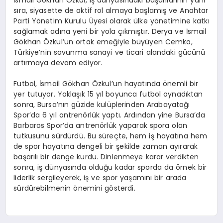
İsmail Gökhan Özkul, iş dünyasındaki başarılarının yanı
sıra, siyasette de aktif rol almaya başlamış ve Anahtar
Parti Yönetim Kurulu Üyesi olarak ülke yönetimine katkı
sağlamak adına yeni bir yola çıkmıştır. Derya ve İsmail
Gökhan Özkul’un ortak emeğiyle büyüyen Cemka,
Türkiye’nin savunma sanayi ve ticari alandaki gücünü
artırmaya devam ediyor.
Futbol, İsmail Gökhan Özkul’un hayatında önemli bir
yer tutuyor. Yaklaşık 15 yıl boyunca futbol oynadıktan
sonra, Bursa’nın güzide kulüplerinden Arabayatağı
Spor’da 6 yıl antrenörlük yaptı. Ardından yine Bursa’da
Barbaros Spor’da antrenörlük yaparak spora olan
tutkusunu sürdürdü. Bu süreçte, hem iş hayatına hem
de spor hayatına dengeli bir şekilde zaman ayırarak
başarılı bir denge kurdu. Dinlenmeye karar verdikten
sonra, iş dünyasında olduğu kadar sporda da örnek bir
liderlik sergileyerek, iş ve spor yaşamını bir arada
sürdürebilmenin önemini gösterdi.