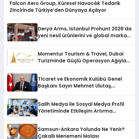
Falcon Aero Group, Küresel Havacılık Tedarik
Zincirinde Türkiye’den Dünyaya Açılıyor
Derya Arms, İstanbul Prohunt 2026’da
yeni nesil ürünlerini ve global marka
vizyonunu sergiledi
Momentur Tourism & Travel, Dubai
Turizminde Güçlü Operasyon Ağıyla
Fark Yaratıyor
Ticaret ve Ekonomik Kulübü Genel
Başkanı Sayın Mehmet Ulutaş,
ekonomiye dair yaptığı açıklamada
şunları kaydetti:
Salih Medya ile Sosyal Medya Profil
Yönetiminde Etkileşim Artırma
Yöntemleri
Samsun-Ankara Yolunda Ne Yenir?
Çakallı Menemeni Molası