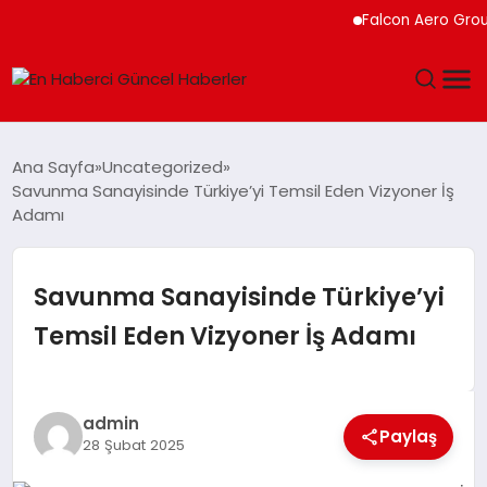
Falcon Aero Group, Kür
GÜNDEM
Ana Sayfa
Uncategorized
Savunma Sanayisinde Türkiye’yi Temsil Eden Vizyoner İş
SPOR
Adamı
SAĞLIK
Savunma Sanayisinde Türkiye’yi
TEKNOLOJI
Temsil Eden Vizyoner İş Adamı
MAGAZIN
admin
DÜNYA
Paylaş
28 Şubat 2025