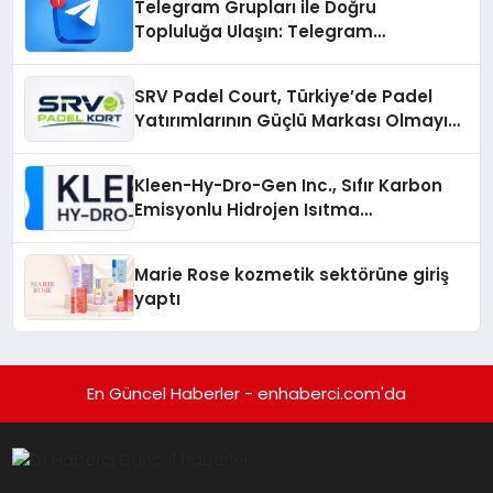
Telegram Grupları ile Doğru
Topluluğa Ulaşın: Telegram
Gruplarıyla Online Topluluklara
Katılım
SRV Padel Court, Türkiye’de Padel
Yatırımlarının Güçlü Markası Olmayı
Sürdürüyor
Kleen-Hy-Dro-Gen Inc., Sıfır Karbon
Emisyonlu Hidrojen Isıtma
Teknolojisinde ISO ve TSSA
Düzenleyici Onaylarını Aldı
Marie Rose kozmetik sektörüne giriş
yaptı
En Güncel Haberler - enhaberci.com'da