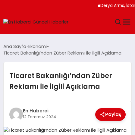
Derya Arms, İstanbul P
GÜNDEM
Ana Sayfa
Ekonomi
Ticaret Bakanlığı’ndan Züber Reklamı İle İlgili Açıklama
SPOR
SAĞLIK
Ticaret Bakanlığı’ndan Züber
Reklamı İle İlgili Açıklama
TEKNOLOJI
MAGAZIN
En Haberci
Paylaş
12 Temmuz 2024
DÜNYA