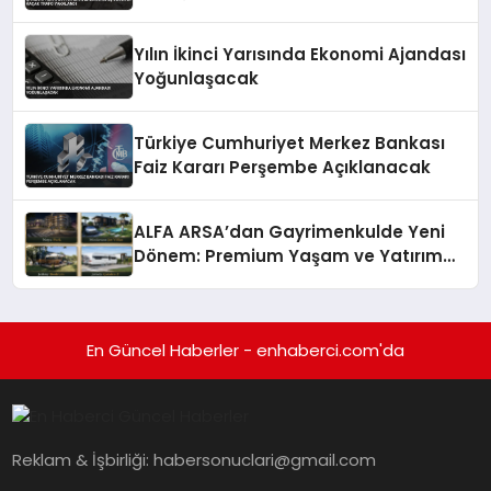
Yılın İkinci Yarısında Ekonomi Ajandası
Yoğunlaşacak
Türkiye Cumhuriyet Merkez Bankası
Faiz Kararı Perşembe Açıklanacak
ALFA ARSA’dan Gayrimenkulde Yeni
Dönem: Premium Yaşam ve Yatırım
Fırsatları Bir Arada
En Güncel Haberler - enhaberci.com'da
Reklam & İşbirliği:
habersonuclari@gmail.com