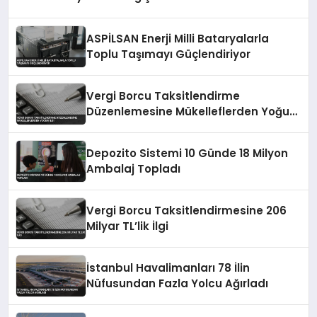
ASPİLSAN Enerji Milli Bataryalarla
Toplu Taşımayı Güçlendiriyor
Vergi Borcu Taksitlendirme
Düzenlemesine Mükelleflerden Yoğun
İlgi
Depozito Sistemi 10 Günde 18 Milyon
Ambalaj Topladı
Vergi Borcu Taksitlendirmesine 206
Milyar TL’lik İlgi
İstanbul Havalimanları 78 İlin
Nüfusundan Fazla Yolcu Ağırladı