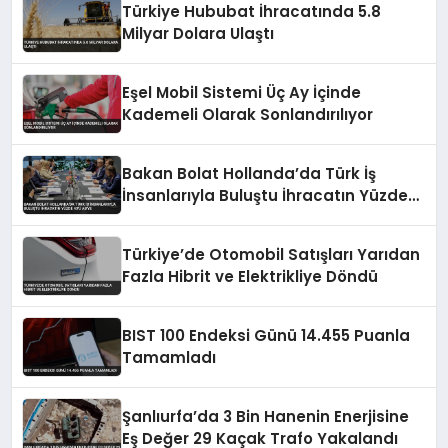
Türkiye Hububat İhracatında 5.8
Milyar Dolara Ulaştı
Eşel Mobil Sistemi Üç Ay İçinde
Kademeli Olarak Sonlandırılıyor
Bakan Bolat Hollanda’da Türk İş
İnsanlarıyla Buluştu İhracatın Yüzde
43’ü AB’ye
Türkiye’de Otomobil Satışları Yarıdan
Fazla Hibrit ve Elektrikliye Döndü
BIST 100 Endeksi Günü 14.455 Puanla
Tamamladı
Şanlıurfa’da 3 Bin Hanenin Enerjisine
Eş Değer 29 Kaçak Trafo Yakalandı