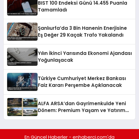
BIST 100 Endeksi Günü 14.455 Puanla
Tamamladı
Şanlıurfa’da 3 Bin Hanenin Enerjisine
Eş Değer 29 Kaçak Trafo Yakalandı
Yılın İkinci Yarısında Ekonomi Ajandası
Yoğunlaşacak
Türkiye Cumhuriyet Merkez Bankası
Faiz Kararı Perşembe Açıklanacak
ALFA ARSA’dan Gayrimenkulde Yeni
Dönem: Premium Yaşam ve Yatırım
Fırsatları Bir Arada
En Güncel Haberler - enhaberci.com'da