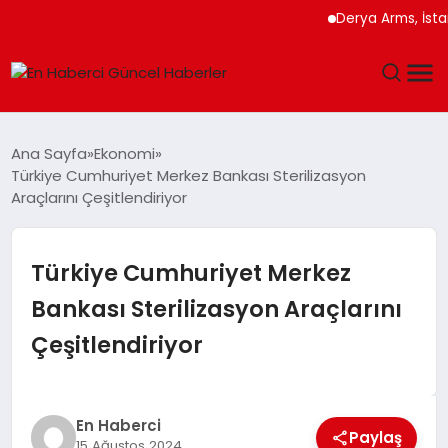
Derya Arms, İstanbul 
GÜNDEM
Ana Sayfa
Ekonomi
Türkiye Cumhuriyet Merkez Bankası Sterilizasyon
SPOR
Araçlarını Çeşitlendiriyor
SAĞLIK
Türkiye Cumhuriyet Merkez
TEKNOLOJI
Bankası Sterilizasyon Araçlarını
Çeşitlendiriyor
MAGAZIN
DÜNYA
En Haberci
Paylaş
15 Ağustos 2024