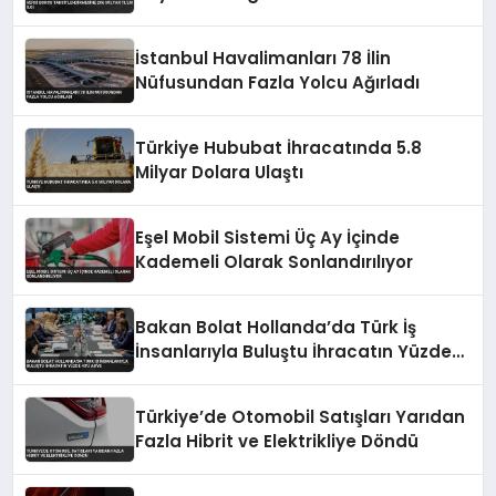
İstanbul Havalimanları 78 İlin
Nüfusundan Fazla Yolcu Ağırladı
Türkiye Hububat İhracatında 5.8
Milyar Dolara Ulaştı
Eşel Mobil Sistemi Üç Ay İçinde
Kademeli Olarak Sonlandırılıyor
Bakan Bolat Hollanda’da Türk İş
İnsanlarıyla Buluştu İhracatın Yüzde
43’ü AB’ye
Türkiye’de Otomobil Satışları Yarıdan
Fazla Hibrit ve Elektrikliye Döndü