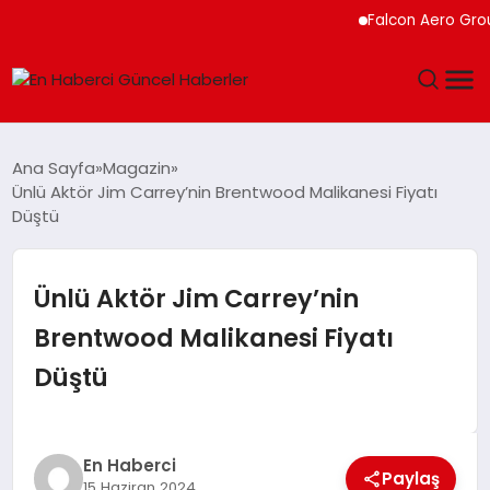
Falcon Aero Group, 
GÜNDEM
Ana Sayfa
Magazin
Ünlü Aktör Jim Carrey’nin Brentwood Malikanesi Fiyatı
SPOR
Düştü
SAĞLIK
Ünlü Aktör Jim Carrey’nin
TEKNOLOJI
Brentwood Malikanesi Fiyatı
Düştü
MAGAZIN
DÜNYA
En Haberci
Paylaş
15 Haziran 2024