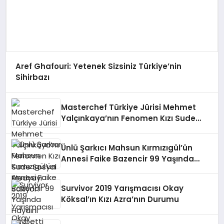
Aref Ghafouri: Yetenek Sizsiniz Türkiye’nin
Sihirbazı
Masterchef Türkiye Jürisi Mehmet
Yalçınkaya’nın Fenomen Kızı Sude
Sosyal Medyayı Sallıyor!
Ünlü Şarkıcı Mahsun Kırmızıgül’ün
Annesi Faike Bazencir 99 Yaşında
Hayaını Kaybetti
Survivor 2019 Yarışmacısı Okay
Köksal’ın Kızı Azra’nın Durumu