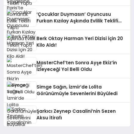
‘Çocuklar Duymasın’ Oyuncusu
Furkan Kızılay Aşkında Evlilik Teklifi
Yaptı
Berk Oktay Harman Yeri Dizisi İçin 20
Kilo Aldı!
MasterChef’ten Sonra Ayşe Ekiz’in
İzleyeceği Yol Belli Oldu
Simge Sağın, İzmir’de Lolita
Görünümüyle Sevenlerini Büyüledi
Şarkıcı Zeynep Casalini’nin Sezen
Aksu İtirafı