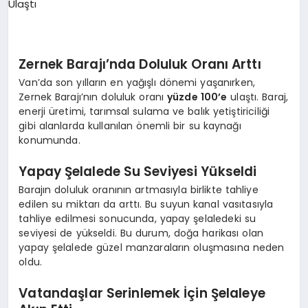
EKONOMI
EĞITIM
Zernek Barajı’nda Doluluk Oranı Arttı
SIYASET
Van’da son yılların en yağışlı dönemi yaşanırken,
Zernek Barajı’nın doluluk oranı
yüzde 100’e
ulaştı. Baraj,
enerji üretimi, tarımsal sulama ve balık yetiştiriciliği
gibi alanlarda kullanılan önemli bir su kaynağı
konumunda.
Yapay Şelalede Su Seviyesi Yükseldi
Barajın doluluk oranının artmasıyla birlikte tahliye
edilen su miktarı da arttı. Bu suyun kanal vasıtasıyla
tahliye edilmesi sonucunda, yapay şelaledeki su
seviyesi de yükseldi. Bu durum, doğa harikası olan
yapay şelalede güzel manzaraların oluşmasına neden
oldu.
Vatandaşlar Serinlemek İçin Şelaleye