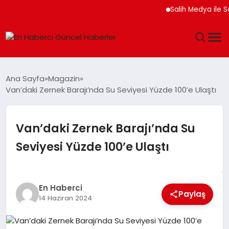
Salih Medya ile Sos
GÜNDEM
Ana Sayfa
Magazin
Van’daki Zernek Barajı’nda Su Seviyesi Yüzde 100’e Ulaştı
SPOR
SAĞLIK
Van’daki Zernek Barajı’nda Su
Seviyesi Yüzde 100’e Ulaştı
TEKNOLOJI
MAGAZIN
En Haberci
Paylaş
14 Haziran 2024
DÜNYA