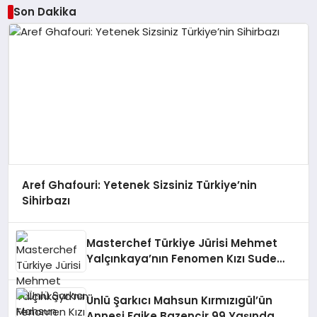
Son Dakika
Aref Ghafouri: Yetenek Sizsiniz Türkiye’nin
Sihirbazı
Masterchef Türkiye Jürisi Mehmet
Yalçınkaya’nın Fenomen Kızı Sude
Sosyal Medyayı Sallıyor!
Ünlü Şarkıcı Mahsun Kırmızıgül’ün
Annesi Faike Bazencir 99 Yaşında