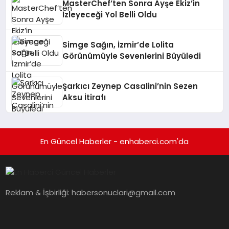
MasterChef’ten Sonra Ayşe Ekiz’in
İzleyeceği Yol Belli Oldu
Simge Sağın, İzmir’de Lolita
Görünümüyle Sevenlerini Büyüledi
Şarkıcı Zeynep Casalini’nin Sezen
Aksu İtirafı
En Güncel Haberler - enhaberci.com'da
Reklam & İşbirliği:
habersonuclari@gmail.com