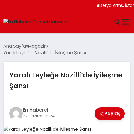
Derya Arms, İstanbu
GÜNDEM
Ana Sayfa
Magazin
Yaralı Leyleğe Nazilli’de İyileşme Şansı
SPOR
SAĞLIK
Yaralı Leyleğe Nazilli’de İyileşme
Şansı
TEKNOLOJI
MAGAZIN
En Haberci
Paylaş
22 Haziran 2024
DÜNYA