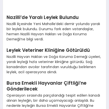
EKONOMI
EĞITIM
Nazilli’de Yaralı Leylek Bulundu
Nazilli ilçesinde Yeni Mahalle’deki demir yolunda yaralı
SIYASET
bir leylek bulundu. Durumu fark eden vatandaşlar,
hemen Nazilli Hayvan Hakları ve Doğa Koruma
Derneği’ne bilgi verdi.
Leylek Veteriner Kliniğine Götürüldü
Nazilli Hayvan Hakları ve Doğa Koruma Derneği üyeleri,
yaralı leyleği hızla veteriner kliniğine götürdü. Sağ
kanadından avcılar tarafından vurulduğu belirlenen
leylek, acil operasyona alındı.
Bursa Emekli Hayvanlar Çiftliği’ne
Gönderilecek
Operasyon sırasında parçalandığı tespit edilen kanadı
alınan leyleğin, bir daha uçamayacağı anlaşıldı. Bu
nedenle leyleğin Bursa Emekli Hayvanlar Çiftliği’ne