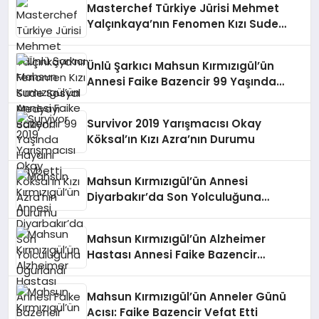
Masterchef Türkiye Jürisi Mehmet
Yalçınkaya’nın Fenomen Kızı Sude
Sosyal Medyayı Sallıyor!
Ünlü Şarkıcı Mahsun Kırmızıgül’ün
Annesi Faike Bazencir 99 Yaşında
Hayaını Kaybetti
Survivor 2019 Yarışmacısı Okay
Köksal’ın Kızı Azra’nın Durumu
Mahsun Kırmızıgül’ün Annesi
Diyarbakır’da Son Yolculuğuna
Uğurlandı
Mahsun Kırmızıgül’ün Alzheimer
Hastası Annesi Faike Bazencir
Hayatını Kaybetti
Mahsun Kırmızıgül’ün Anneler Günü
Acısı: Faike Bazencir Vefat Etti