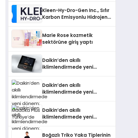
Kleen-Hy-Dro-Gen Inc., Sıfır
Karbon Emisyonlu Hidrojen
Isıtma Teknolojisinde ISO ve
TSSA Düzenleyici Onaylarını
Marie Rose kozmetik
Aldı
sektörüne giriş yaptı
Daikin’den akıllı
iklimlendirmede yeni
dönem: Madoka Plus
Türkiye’de
Daikin’den akıllı
iklimlendirmede yeni
dönem: Madoka Plus
Türkiye’de
Daikin’den akıllı
iklimlendirmede yeni
dönem: Madoka Plus
Türkiye’de
Boğazlı Triko Yaka Tiplerinin