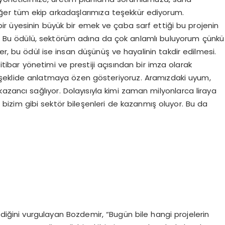
ğer tüm ekip arkadaşlarımıza teşekkür ediyorum.
r üyesinin büyük bir emek ve çaba sarf ettiği bu projenin
i. Bu ödülü, sektörüm adına da çok anlamlı buluyorum çünkü
, bu ödül ise insan düşünüş ve hayalinin takdir edilmesi.
 itibar yönetimi ve prestiji açısından bir imza olarak
u şeklide anlatmaya özen gösteriyoruz. Aramızdaki uyum,
e kazancı sağlıyor. Dolayısıyla kimi zaman milyonlarca liraya
bizim gibi sektör bileşenleri de kazanmış oluyor. Bu da
ldiğini vurgulayan Bozdemir, “Bugün bile hangi projelerin