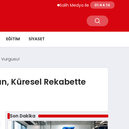
Salih Medya ile Sosyal Medya Profil Yöne
01:44:15
EĞITIM
SIYASET
m Vurgusu!
an, Küresel Rekabette
Son Dakika