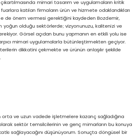
çıkartılmasında mimari tasarım ve uygulamaların kritik
uarlara katılan firmaların ürün ve hizmete odaklandıkları
ine de önem vermesi gerektiğini kaydeden Bozdemir,
 yoğun olduğu sektörlerde; vizyonunuzu, kalitenizi ve
 gerekiyor. Görsel açıdan bunu yapmanın en etkili yolu ise
çarpıcı mimari uygulamalarla bütünleştirmekten geçiyor.
erilerin dikkatini çekmekte ve ürünün anlaşılır şekilde
.
n orta ve uzun vadede işletmelere kazanç sağladığına
olarak sektör temsilcilerinin ve genç mimarların bu konuya
katkı sağlayacağını düşünüyorum. Sonuçta döngüsel bir