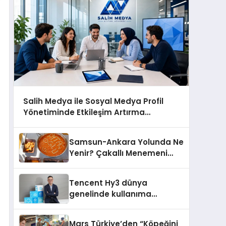
Salih Medya ile Sosyal Medya Profil
Yönetiminde Etkileşim Artırma
Yöntemleri
Samsun-Ankara Yolunda Ne
Yenir? Çakallı Menemeni
Molası
Tencent Hy3 dünya
genelinde kullanıma
sunuldu
Mars Türkiye’den “Köpeğini