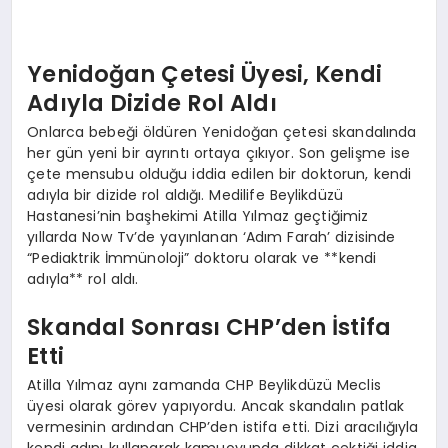
EKONOMI
EĞITIM
Yenidoğan Çetesi Üyesi, Kendi
Adıyla Dizide Rol Aldı
SIYASET
Onlarca bebeği öldüren Yenidoğan çetesi skandalında
her gün yeni bir ayrıntı ortaya çıkıyor. Son gelişme ise
çete mensubu olduğu iddia edilen bir doktorun, kendi
adıyla bir dizide rol aldığı. Medilife Beylikdüzü
Hastanesi’nin başhekimi Atilla Yılmaz geçtiğimiz
yıllarda Now Tv’de yayınlanan ‘Adım Farah’ dizisinde
“Pediaktrik İmmünoloji” doktoru olarak ve **kendi
adıyla** rol aldı.
Skandal Sonrası CHP’den İstifa
Etti
Atilla Yılmaz aynı zamanda CHP Beylikdüzü Meclis
üyesi olarak görev yapıyordu. Ancak skandalın patlak
vermesinin ardından CHP’den istifa etti. Dizi aracılığıyla