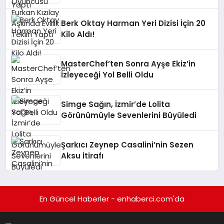
Yaptı
Berk Oktay Harman Yeri Dizisi İçin 20
Kilo Aldı!
MasterChef’ten Sonra Ayşe Ekiz’in
İzleyeceği Yol Belli Oldu
Simge Sağın, İzmir’de Lolita
Görünümüyle Sevenlerini Büyüledi
Şarkıcı Zeynep Casalini’nin Sezen
Aksu İtirafı
En Güncel Haberler - enhaberci.com'da