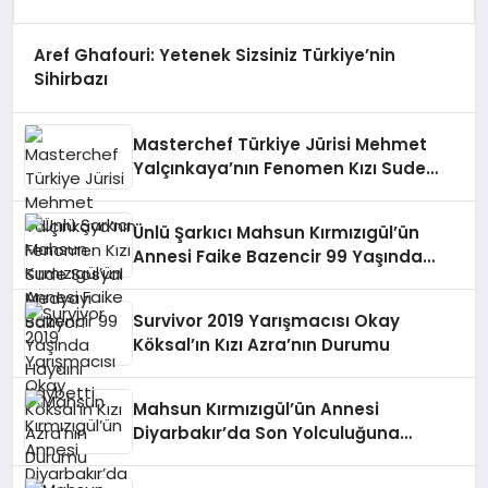
Aref Ghafouri: Yetenek Sizsiniz Türkiye’nin
Sihirbazı
Masterchef Türkiye Jürisi Mehmet
Yalçınkaya’nın Fenomen Kızı Sude
Sosyal Medyayı Sallıyor!
Ünlü Şarkıcı Mahsun Kırmızıgül’ün
Annesi Faike Bazencir 99 Yaşında
Hayaını Kaybetti
Survivor 2019 Yarışmacısı Okay
Köksal’ın Kızı Azra’nın Durumu
Mahsun Kırmızıgül’ün Annesi
Diyarbakır’da Son Yolculuğuna
Uğurlandı