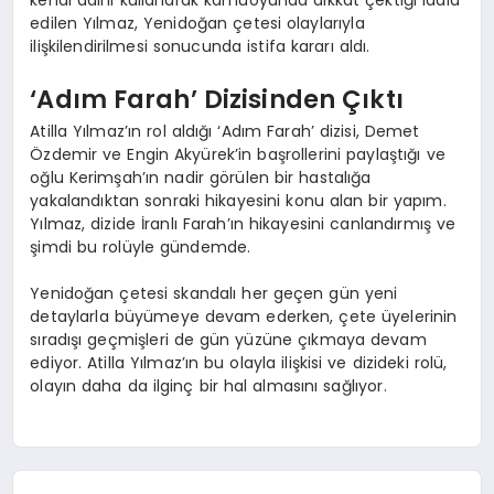
kendi adını kullanarak kamuoyunda dikkat çektiği iddia
edilen Yılmaz, Yenidoğan çetesi olaylarıyla
ilişkilendirilmesi sonucunda istifa kararı aldı.
‘Adım Farah’ Dizisinden Çıktı
Atilla Yılmaz’ın rol aldığı ‘Adım Farah’ dizisi, Demet
Özdemir ve Engin Akyürek’in başrollerini paylaştığı ve
oğlu Kerimşah’ın nadir görülen bir hastalığa
yakalandıktan sonraki hikayesini konu alan bir yapım.
Yılmaz, dizide İranlı Farah’ın hikayesini canlandırmış ve
şimdi bu rolüyle gündemde.
Yenidoğan çetesi skandalı her geçen gün yeni
detaylarla büyümeye devam ederken, çete üyelerinin
sıradışı geçmişleri de gün yüzüne çıkmaya devam
ediyor. Atilla Yılmaz’ın bu olayla ilişkisi ve dizideki rolü,
olayın daha da ilginç bir hal almasını sağlıyor.