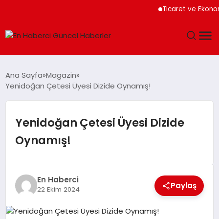
Ticaret ve Ekonomik
GÜNDEM
Ana Sayfa
Magazin
Yenidoğan Çetesi Üyesi Dizide Oynamış!
SPOR
SAĞLIK
Yenidoğan Çetesi Üyesi Dizide
Oynamış!
TEKNOLOJI
MAGAZIN
En Haberci
Paylaş
22 Ekim 2024
DÜNYA