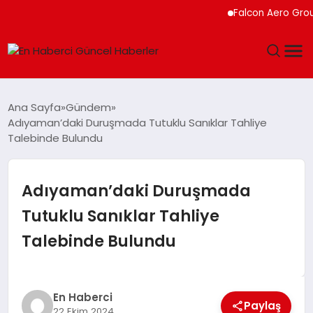
Falcon Aero Group, 
GÜNDEM
Ana Sayfa
Gündem
Adıyaman’daki Duruşmada Tutuklu Sanıklar Tahliye
SPOR
Talebinde Bulundu
SAĞLIK
Adıyaman’daki Duruşmada
TEKNOLOJI
Tutuklu Sanıklar Tahliye
Talebinde Bulundu
MAGAZIN
DÜNYA
En Haberci
Paylaş
22 Ekim 2024