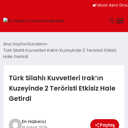
Falcon Aero Group, 
GÜNDEM
Ana Sayfa
Gündem
Türk Silahlı Kuvvetleri Irak’ın Kuzeyinde 2 Teröristi Etkisiz
SPOR
Hale Getirdi
SAĞLIK
Türk Silahlı Kuvvetleri Irak’ın
TEKNOLOJI
Kuzeyinde 2 Teröristi Etkisiz Hale
Getirdi
MAGAZIN
DÜNYA
En Haberci
Paylaş
19 Şubat 2025