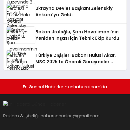
Ukrayna Devlet Başkanı Zelenskiy
Ankara’ya Geldi
Bakan Uraloğlu, Şam Havalimanı’nın
Yeniden İnşası için Teknik Ekip Kurdu
Türkiye Dışişleri Bakanı Hulusi Akar,
MSC 2025’te Önemli Görüşmeler
Gerçekleştirdi
En Güncel Haberler - enhaberci.com'da
Reklam & İşbirliği:
habersonuclari@gmail.com