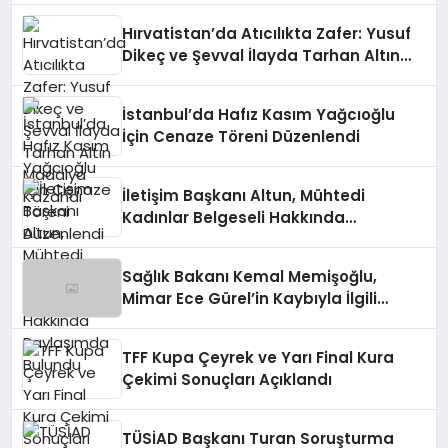
Hırvatistan’da Atıcılıkta Zafer: Yusuf
Dikeç ve Şevval İlayda Tarhan Altın
Madalya Kazandı
İstanbul’da Hafız Kasım Yağcıoğlu
İçin Cenaze Töreni Düzenlendi
İletişim Başkanı Altun, Mühtedi
Kadınlar Belgeseli Hakkında
Paylaşımda Bulundu
Sağlık Bakanı Kemal Memişoğlu,
Mimar Ece Gürel’in Kaybıyla İlgili
Açıklamada Bulundu
TFF Kupa Çeyrek ve Yarı Final Kura
Çekimi Sonuçları Açıklandı
TÜSİAD Başkanı Turan Soruşturma