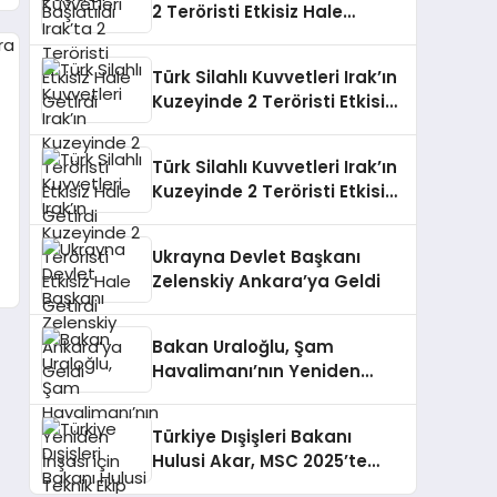
2 Teröristi Etkisiz Hale
Getirdi
Türk Silahlı Kuvvetleri Irak’ın
Kuzeyinde 2 Teröristi Etkisiz
Hale Getirdi
Türk Silahlı Kuvvetleri Irak’ın
Kuzeyinde 2 Teröristi Etkisiz
Hale Getirdi
Ukrayna Devlet Başkanı
Zelenskiy Ankara’ya Geldi
Bakan Uraloğlu, Şam
Havalimanı’nın Yeniden
İnşası için Teknik Ekip Kurdu
Türkiye Dışişleri Bakanı
Hulusi Akar, MSC 2025’te
Önemli Görüşmeler