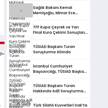
Bulundu
Sağlık Bakanı Kemal
Memişoğlu, Mimar Ece
Gürel’in Kaybıyla İlgili
Açıklamada Bulundu
TFF Kupa Çeyrek ve Yarı
Final Kura Çekimi Sonuçları
Açıklandı
TÜSİAD Başkanı Turan
Soruşturma Altında
İstanbul Cumhuriyet
Başsavcılığı, TÜSİAD Başkanı
Turan Hakkında Soruşturma
Başlattı
TÜSİAD Başkanı Turan
Hakkında Adli Soruşturma
Başlatıldı
Türk Silahlı Kuvvetleri Irak’ta