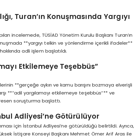
lığı, Turan’ın Konuşmasında Yargıyı
pılan incelemede, TÜSİAD Yönetim Kurulu Başkanı Turan’ın
nuşmada **yargıyı telkin ve yönlendirme içerikli ifadeler**
hakkında adli işlem başlatıldı.
amayı Etkilemeye Teşebbüs”
lerinin **gerçeğe aykırı ve kamu barışını bozmaya elverişli
arşı **”adil yargılamayı etkilemeye teşebbüs”** ve
 resen soruşturma başlattı.
anbul Adliyesi’ne Götürülüyor
ması için İstanbul Adliyesi’ne götürüldüğü belirtildi. Ayrıca,
üksek İstişare Konseyi Başkanı Mehmet Ömer Arif Aras ile