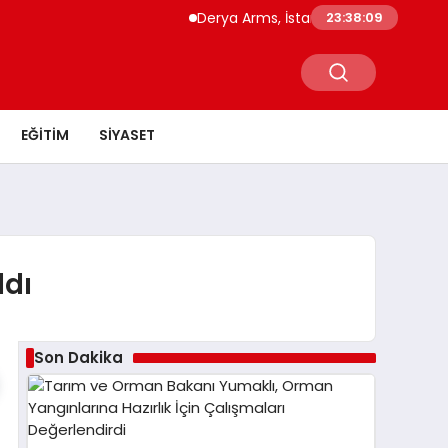
Derya Arms, İstanbul Prohunt 2026’da ye
23:38:09
EĞITIM
SIYASET
ldı
Son Dakika