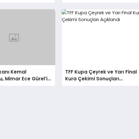
ltın Madalya Kazandı
Düzenlendi
akanı Kemal
TFF Kupa Çeyrek ve Yarı Final
, Mimar Ece Gürel’in
Kura Çekimi Sonuçları
İlgili Açıklamada
Açıklandı