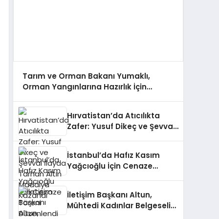
Tarım ve Orman Bakanı Yumaklı,
Orman Yangınlarına Hazırlık İçin
Çalışmaları Değerlendirdi
Hırvatistan’da Atıcılıkta
Zafer: Yusuf Dikeç ve Şevval
İlayda Tarhan Altın Madalya
Kazandı
İstanbul’da Hafız Kasım
Yağcıoğlu İçin Cenaze
Töreni Düzenlendi
İletişim Başkanı Altun,
Mühtedi Kadınlar Belgeseli
Hakkında Paylaşımda