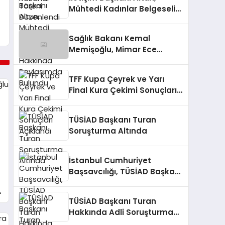
Mühtedi Kadınlar Belgeseli
Hakkında Paylaşımda
Bulundu
Sağlık Bakanı Kemal
Memişoğlu, Mimar Ece
Gürel’in Kaybıyla İlgili
Açıklamada Bulundu
TFF Kupa Çeyrek ve Yarı
Final Kura Çekimi Sonuçları
Açıklandı
TÜSİAD Başkanı Turan
Soruşturma Altında
İstanbul Cumhuriyet
Başsavcılığı, TÜSİAD Başkanı
Turan Hakkında Soruşturma
Başlattı
TÜSİAD Başkanı Turan
Hakkında Adli Soruşturma
Başlatıldı