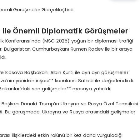
D ile Önemli Diplomatik Görüşmeler
nlik Konferansı’nda (MSC 2025) yoğun bir diplomasi trafiği
Akar, Bulgaristan Cumhurbaşkanı Rumen Radev ile bir araya
ldı.
ve Kosova Başbakanı Albin Kurti ile ayrı ayrı görüşmeler
ze’nin yeniden inşası** konularını Safedi ile değerlendirdi.
e Balkanlar’daki son gelişmeler** masaya yatırıldı.
ABD Başkanı Donald Trump’ın Ukrayna ve Rusya Özel Temsilcisi
rdi. Bu görüşmede, Ukrayna ve Rusya arasındaki gelişmeler
rası ilişkilerdeki etkin rolünü bir kez daha vurguladığı