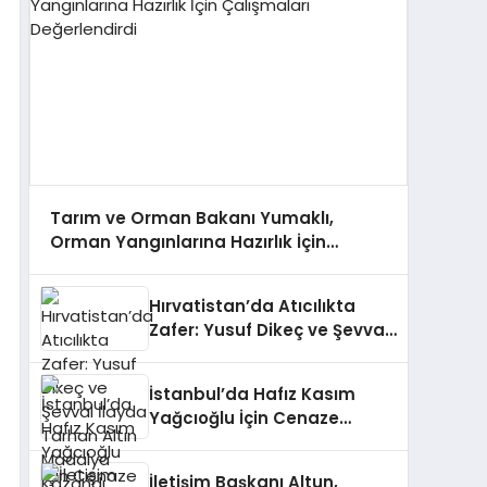
Tarım ve Orman Bakanı Yumaklı,
Orman Yangınlarına Hazırlık İçin
Çalışmaları Değerlendirdi
Hırvatistan’da Atıcılıkta
Zafer: Yusuf Dikeç ve Şevval
İlayda Tarhan Altın Madalya
Kazandı
İstanbul’da Hafız Kasım
Yağcıoğlu İçin Cenaze
Töreni Düzenlendi
İletişim Başkanı Altun,