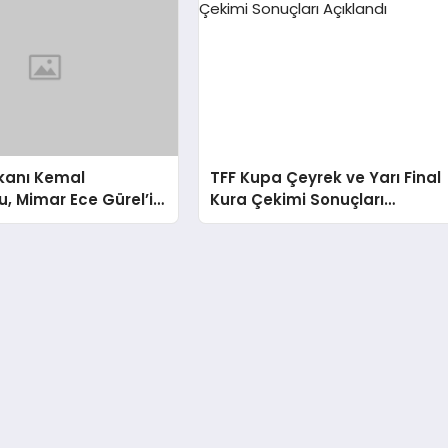
akanı Kemal
TFF Kupa Çeyrek ve Yarı Final
, Mimar Ece Gürel’in
Kura Çekimi Sonuçları
İlgili Açıklamada
Açıklandı