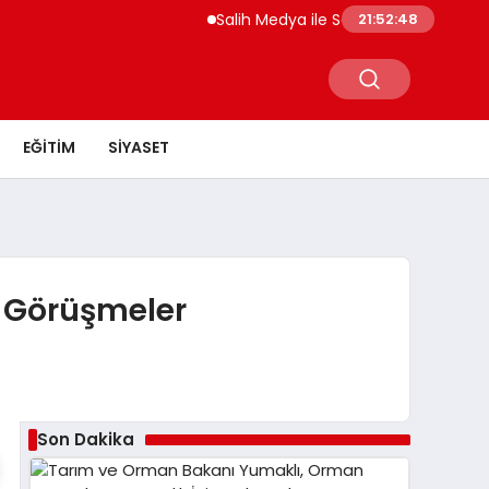
Salih Medya ile Sosyal Medya Profil Yö
21:52:48
EĞITIM
SIYASET
i Görüşmeler
Son Dakika