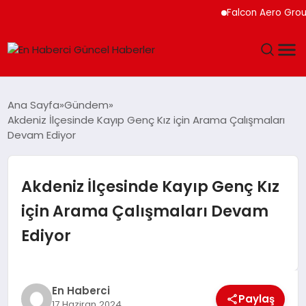
Falcon Aero Group, 
GÜNDEM
Ana Sayfa
Gündem
Akdeniz İlçesinde Kayıp Genç Kız için Arama Çalışmaları
SPOR
Devam Ediyor
SAĞLIK
Akdeniz İlçesinde Kayıp Genç Kız
TEKNOLOJI
için Arama Çalışmaları Devam
Ediyor
MAGAZIN
DÜNYA
En Haberci
Paylaş
17 Haziran 2024