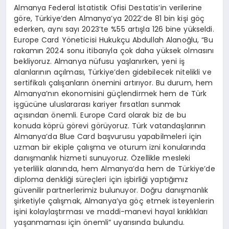
Almanya Federal İstatistik Ofisi Destatis’in verilerine
göre, Türkiye’den Almanya’ya 2022’de 81 bin kişi göç
ederken, aynı sayı 2023’te %55 artışla 126 bine yükseldi.
Europe Card Yöneticisi Hukukçu Abdullah Alanoğlu, “Bu
rakamın 2024 sonu itibarıyla çok daha yüksek olmasını
bekliyoruz. Almanya nüfusu yaşlanırken, yeni iş
alanlarının açılması, Türkiye’den gidebilecek nitelikli ve
sertifikalı çalışanların önemini artırıyor. Bu durum, hem
Almanya’nın ekonomisini güçlendirmek hem de Türk
işgücüne uluslararası kariyer fırsatları sunmak
açısından önemli. Europe Card olarak biz de bu
konuda köprü görevi görüyoruz. Türk vatandaşlarının
Almanya’da Blue Card başvurusu yapabilmeleri için
uzman bir ekiple çalışma ve oturum izni konularında
danışmanlık hizmeti sunuyoruz. Özellikle mesleki
yeterlilik alanında, hem Almanya’da hem de Türkiye’de
diploma denkliği süreçleri için işbirliği yaptığımız
güvenilir partnerlerimiz bulunuyor. Doğru danışmanlık
şirketiyle çalışmak, Almanya’ya göç etmek isteyenlerin
işini kolaylaştırması ve maddi-manevi hayal kırıklıkları
yaşanmaması için önemli” uyarısında bulundu.