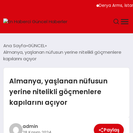
Derya Arms, İstanbul
GÜNDEM
Ana Sayfa
GÜNCEL
Almanya, yaşlanan nüfusun yerine nitelikli göçmenlere
SPOR
kapılarını açıyor
SAĞLIK
Almanya, yaşlanan nüfusun
TEKNOLOJI
yerine nitelikli göçmenlere
kapılarını açıyor
MAGAZIN
DÜNYA
admin
Paylaş
28 Kasım 2024