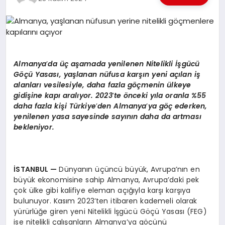
EKONOMI
EĞITIM
SIYASET
Almanya
’
da
üç aşamada yenilenen Nitelikli İşgücü
Göçü Yasası, yaşlanan nüfusa karşın yeni açılan iş
alanları vesilesiyle, daha fazla göçmenin ülkeye
gidişine kapı aralıyor. 2023
’
te
ö
nceki yıla oranla %55
daha fazla kişi Türkiye
’
den Almanya
’
ya göç ederken,
yenilenen yasa sayesinde sayının daha da artması
bekleniyor.
İSTANBUL
—
Dünyanın üçüncü büyük, Avrupa’nın en
büyük ekonomisine sahip Almanya, Avrupa’daki pek
çok ülke gibi kalifiye eleman açığıyla karşı karşıya
bulunuyor. Kasım 2023’ten itibaren kademeli olarak
yürürlüğe giren yeni Nitelikli İşgücü Göçü Yasası (FEG)
ise nitelikli çalışanların Almanya’ya göçünü