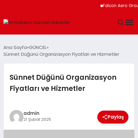
Falcon Aero Group, 
GÜNDEM
Ana Sayfa
GÜNCEL
Sünnet Düğünü Organizasyon Fiyatları ve Hizmetler
SPOR
SAĞLIK
Sünnet Düğünü Organizasyon
Fiyatları ve Hizmetler
TEKNOLOJI
MAGAZIN
admin
Paylaş
21 Şubat 2025
DÜNYA