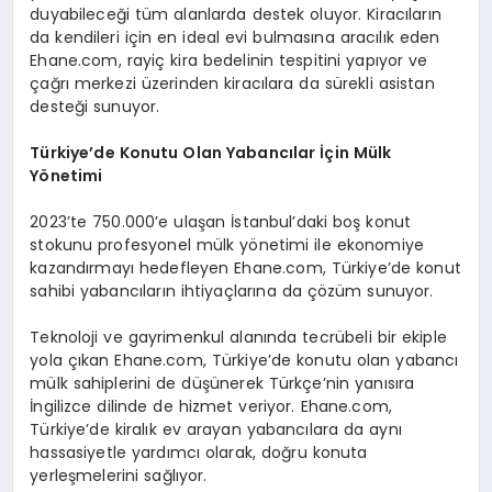
duyabileceği tüm alanlarda destek oluyor. Kiracıların
da kendileri için en ideal evi bulmasına aracılık eden
Ehane.com, rayiç kira bedelinin tespitini yapıyor ve
çağrı merkezi üzerinden kiracılara da sürekli asistan
desteği sunuyor.
Türkiye
’
de Konutu Olan Yabancılar İç
in M
ülk
Y
ö
netimi
2023’te 750.000’e ulaşan İstanbul’daki boş konut
stokunu profesyonel mülk yönetimi ile ekonomiye
kazandırmayı hedefleyen Ehane.com, Türkiye’de konut
sahibi yabancıların ihtiyaçlarına da çözüm sunuyor.
Teknoloji ve gayrimenkul alanında tecrübeli bir ekiple
yola çıkan Ehane.com, Türkiye’de konutu olan yabancı
mülk sahiplerini de düşünerek Türkçe’nin yanısıra
İngilizce dilinde de hizmet veriyor. Ehane.com,
Türkiye’de kiralık ev arayan yabancılara da aynı
hassasiyetle yardımcı olarak, doğru konuta
yerleşmelerini sağlıyor.