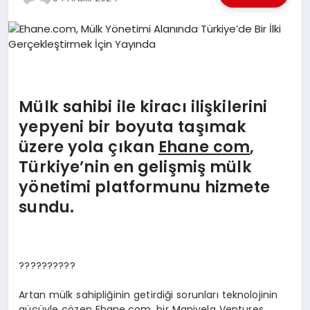
EKONOMI
EĞITIM
SIYASET
Mülk sahibi ile kiracı ilişkilerini
yepyeni bir boyuta taşımak
üzere yola çı
kan
Ehane com
,
Türkiye
’
nin en gelişmiş mülk
y
ö
netimi platformunu hizmete
sundu.
??????????
Artan mülk sahipliğinin getirdiği sorunları teknolojinin
gücüyle çözen Ehane.com, bir Manivela Ventures