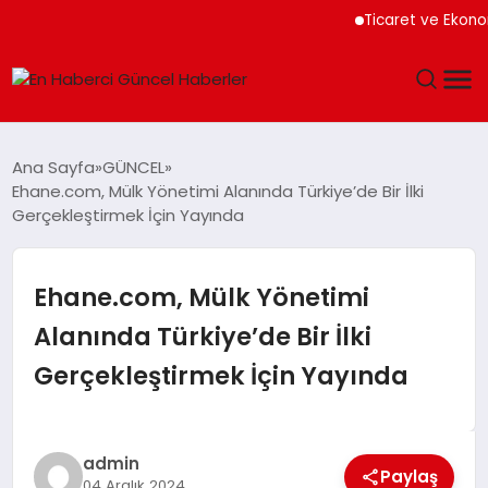
Ticaret ve Ekonomik 
GÜNDEM
Ana Sayfa
GÜNCEL
Ehane.com, Mülk Yönetimi Alanında Türkiye’de Bir İlki
SPOR
Gerçekleştirmek İçin Yayında
SAĞLIK
Ehane.com, Mülk Yönetimi
TEKNOLOJI
Alanında Türkiye’de Bir İlki
Gerçekleştirmek İçin Yayında
MAGAZIN
DÜNYA
admin
Paylaş
04 Aralık 2024