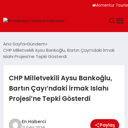
Momentur Tourism &
GÜNDEM
Ana Sayfa
Gündem
CHP Milletvekili Aysu Bankoğlu, Bartın Çayı’ndaki İrmak
SPOR
Islahı Projesi’ne Tepki Gösterdi
SAĞLIK
CHP Milletvekili Aysu Bankoğlu,
TEKNOLOJI
Bartın Çayı’ndaki İrmak Islahı
Projesi’ne Tepki Gösterdi
MAGAZIN
DÜNYA
En Haberci
Paylaş
21 Eylül 2024