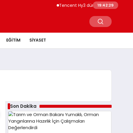
Tencent Hy3 dünya genelinde kullanım
19:42:29
EĞITIM
SIYASET
Son Dakika