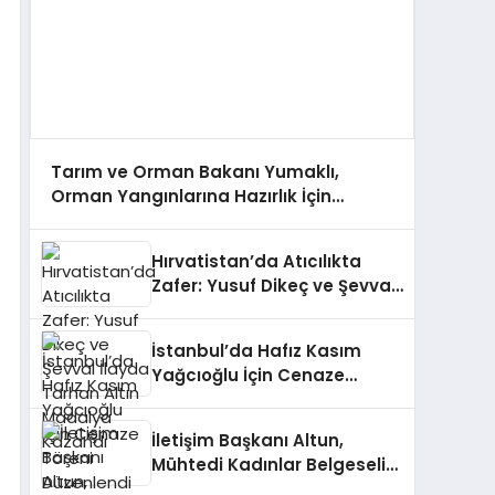
Tarım ve Orman Bakanı Yumaklı,
Orman Yangınlarına Hazırlık İçin
Çalışmaları Değerlendirdi
Hırvatistan’da Atıcılıkta
Zafer: Yusuf Dikeç ve Şevval
İlayda Tarhan Altın Madalya
Kazandı
İstanbul’da Hafız Kasım
Yağcıoğlu İçin Cenaze
Töreni Düzenlendi
İletişim Başkanı Altun,
Mühtedi Kadınlar Belgeseli
Hakkında Paylaşımda