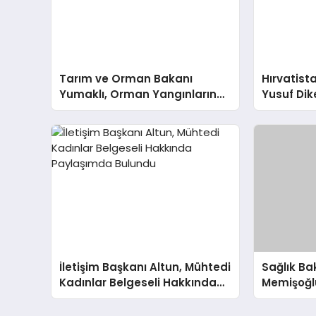
Tarım ve Orman Bakanı
Hırvatista
Yumaklı, Orman Yangınlarına
Yusuf Dik
Hazırlık İçin Çalışmaları
Tarhan A
Değerlendirdi
İletişim Başkanı Altun, Mühtedi
Sağlık B
Kadınlar Belgeseli Hakkında
Memişoğlu
Paylaşımda Bulundu
Kaybıyla 
Bulundu