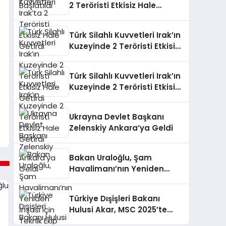
2 Teröristi Etkisiz Hale
Getirdi
Türk Silahlı Kuvvetleri Irak’ın
Kuzeyinde 2 Teröristi Etkisiz
Hale Getirdi
Türk Silahlı Kuvvetleri Irak’ın
Kuzeyinde 2 Teröristi Etkisiz
Hale Getirdi
Ukrayna Devlet Başkanı
Zelenskiy Ankara’ya Geldi
Bakan Uraloğlu, Şam
Havalimanı’nın Yeniden
İnşası için Teknik Ekip Kurdu
Türkiye Dışişleri Bakanı
Hulusi Akar, MSC 2025’te
Önemli Görüşmeler