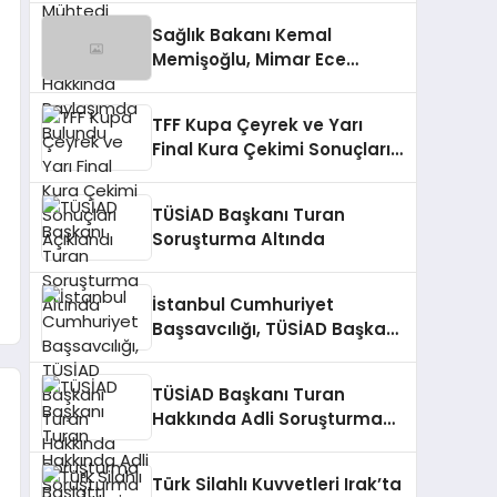
Bulundu
Sağlık Bakanı Kemal
Memişoğlu, Mimar Ece
Gürel’in Kaybıyla İlgili
Açıklamada Bulundu
TFF Kupa Çeyrek ve Yarı
Final Kura Çekimi Sonuçları
Açıklandı
TÜSİAD Başkanı Turan
Soruşturma Altında
İstanbul Cumhuriyet
Başsavcılığı, TÜSİAD Başkanı
Turan Hakkında Soruşturma
Başlattı
TÜSİAD Başkanı Turan
Hakkında Adli Soruşturma
Başlatıldı
Türk Silahlı Kuvvetleri Irak’ta