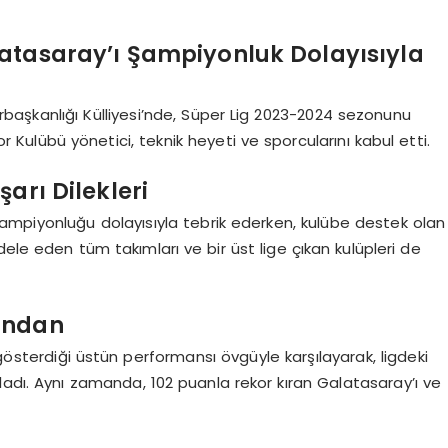
tasaray’ı Şampiyonluk Dolayısıyla
şkanlığı Külliyesi’nde, Süper Lig 2023-2024 sezonunu
lübü yönetici, teknik heyeti ve sporcularını kabul etti.
arı Dilekleri
 şampiyonluğu dolayısıyla tebrik ederken, kulübe destek olan
ele eden tüm takımları ve bir üst lige çıkan kulüpleri de
dından
sterdiği üstün performansı övgüyle karşılayarak, ligdeki
ladı. Aynı zamanda, 102 puanla rekor kıran Galatasaray’ı ve