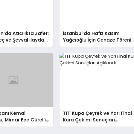
n’da Atıcılıkta Zafer:
İstanbul’da Hafız Kasım
eç ve Şevval İlayda
Yağcıoğlu İçin Cenaze Töreni
ltın Madalya Kazandı
Düzenlendi
akanı Kemal
TFF Kupa Çeyrek ve Yarı Final
, Mimar Ece Gürel’in
Kura Çekimi Sonuçları
İlgili Açıklamada
Açıklandı