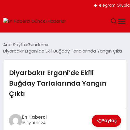
Telegram Grupları i
GÜNDEM
Ana Sayfa
Gündem
Diyarbakır Ergani’de Ekili Buğday Tarlalarında Yangın Çıktı
SPOR
SAĞLIK
Diyarbakır Ergani’de Ekili
Buğday Tarlalarında Yangın
TEKNOLOJI
Çıktı
MAGAZIN
DÜNYA
En Haberci
Paylaş
15 Eylül 2024