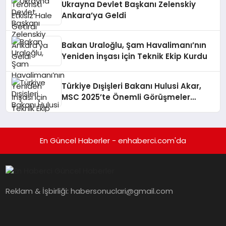
Ukrayna Devlet Başkanı Zelenskiy
Ankara’ya Geldi
Bakan Uraloğlu, Şam Havalimanı’nın
Yeniden İnşası için Teknik Ekip Kurdu
Türkiye Dışişleri Bakanı Hulusi Akar,
MSC 2025’te Önemli Görüşmeler
Gerçekleştirdi
En Güncel Haberler - enhaberci.com'da
Reklam & İşbirliği:
habersonuclari@gmail.com