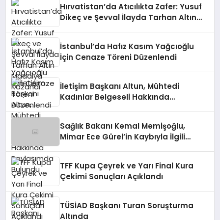
Hırvatistan’da Atıcılıkta Zafer: Yusuf
Dikeç ve Şevval İlayda Tarhan Altın
Madalya Kazandı
İstanbul’da Hafız Kasım Yağcıoğlu
İçin Cenaze Töreni Düzenlendi
İletişim Başkanı Altun, Mühtedi
Kadınlar Belgeseli Hakkında
Paylaşımda Bulundu
Sağlık Bakanı Kemal Memişoğlu,
Mimar Ece Gürel’in Kaybıyla İlgili
Açıklamada Bulundu
TFF Kupa Çeyrek ve Yarı Final Kura
Çekimi Sonuçları Açıklandı
TÜSİAD Başkanı Turan Soruşturma
Altında