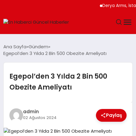
Derya Arms, İstanbu
GÜNDEM
Ana Sayfa
Gündem
Egepol’den 3 Yılda 2 Bin 500 Obezite Ameliyatı
SPOR
SAĞLIK
Egepol’den 3 Yılda 2 Bin 500
Obezite Ameliyatı
TEKNOLOJI
MAGAZIN
admin
Paylaş
02 Ağustos 2024
DÜNYA