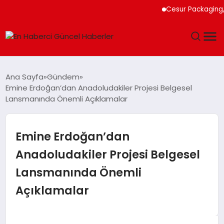
Cesur Packaging, Mı
GÜNDEM
Ana Sayfa
Gündem
Emine Erdoğan’dan Anadoludakiler Projesi Belgesel
SPOR
Lansmanında Önemli Açıklamalar
SAĞLIK
Emine Erdoğan’dan
TEKNOLOJI
Anadoludakiler Projesi Belgesel
Lansmanında Önemli
MAGAZIN
Açıklamalar
DÜNYA