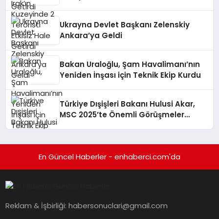
Getirdi
Ukrayna Devlet Başkanı Zelenskiy
Ankara’ya Geldi
Bakan Uraloğlu, Şam Havalimanı’nın
Yeniden İnşası için Teknik Ekip Kurdu
Türkiye Dışişleri Bakanı Hulusi Akar,
MSC 2025’te Önemli Görüşmeler
Gerçekleştirdi
En Güncel Haberler - enhaberci.com'da
Reklam & İşbirliği:
habersonuclari@gmail.com