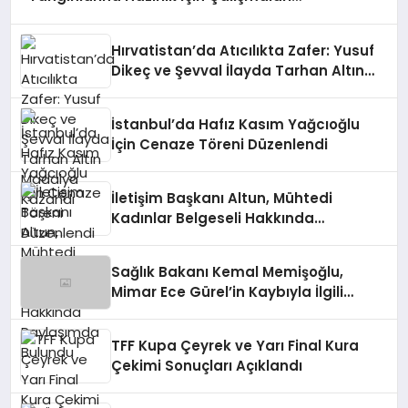
Değerlendirdi
Hırvatistan’da Atıcılıkta Zafer: Yusuf
Dikeç ve Şevval İlayda Tarhan Altın
Madalya Kazandı
İstanbul’da Hafız Kasım Yağcıoğlu
İçin Cenaze Töreni Düzenlendi
İletişim Başkanı Altun, Mühtedi
Kadınlar Belgeseli Hakkında
Paylaşımda Bulundu
Sağlık Bakanı Kemal Memişoğlu,
Mimar Ece Gürel’in Kaybıyla İlgili
Açıklamada Bulundu
TFF Kupa Çeyrek ve Yarı Final Kura
Çekimi Sonuçları Açıklandı