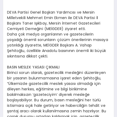
EKONOMI
DEVA Partisi Genel Başkan Yardımcısı ve Mersin
EĞITIM
Milletvekili Mehmet Emin Ekmen ile DEVA Partisi İl
Başkanı Taner Işıkbay, Mersin İnternet Gazetecileri
SIYASET
Cemiyeti Derneğini (MEİGDER) ziyaret etti.
Daha çok medya organlarının ve gazetecilerin
yaşadığı önemli sorunların çözüm önerilerinin masaya
yatırıldığı ziyarette, MEİGDER Başkanı A. Vahap
Şehitoğlu, özellikle Anadolu basınının önemli iki büyük
sıkıntısına dikkat çekti.
BASIN MESLEK YASASI ÇIKMALI
Birinci sorun olarak, gazetecilik mesleğini düzenleyen
bir yasanın bulunmamasına işaret eden Şehitoğlu,
“Ülkemizde gazetecilik meslek yasası olmadığı için
dileyen herkes, eğitimine ve bilgi birikimine
bakılmaksızın ‘gazeteciyim’ diyerek mesleğe
başlayabiliyor. Bu durum, basın mesleğini her türlü
istismara açık hale getiriyor ve haberciliğin tehdit ve
şantaj aracı olarak kullanılmasına zemin hazırlıyor. Bu
çarpık durumu ortadan kaldırmak için, gazetecilik