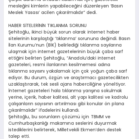
mesleğini kimlerin yapabileceğini düzenleyen ‘Basın
Meslek Yasası’ acilen çıkarılmalıdır” dedi.
HABER SİTELERİNİN TIKLANMA SORUNU
Şehitoğlu, ikinci büyük sorun olarak internet haber
sitelerinin karşılaştığı ‘tıklanma’ sorununa değindi. Basın
İlan Kurumu’nun (BİK) belirlediği tıklanma sayılarına
ulaşmak için internet gazetelerinin büyük çaba sarf
ettiğini belirten Şehitoğlu, “Anadolu’daki internet
gazeteleri, resmi ilanlarının kesilmemesi adına
tıklanma sayısını yakalamak için çok yoğun çaba sarf
ediyor. Bu durum, özgün ve araştırmacı gazetecilikten
uzaklaştırarak, tek sesli ajans haberciliğine yöneltiyor.
İnternet gazeteleri hala tıklanma yarışına sokulmak
yerine, içerik, haber kalitesi, alt yapı kalitesi ve kadrolu
çalışanların sayısının artırılması gibi konular ön plana
çıkarılmalıdır” ifadelerini kullandı.
Şehitoğlu, bu sorunların çözümü için TBMM ve
Cumhurbaşkanlığı makamına seslerini duyurmak
istediklerini belirterek, Milletvekili Ekmen’den destek
talep etti.