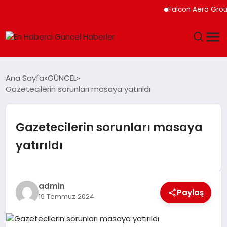
Falcon Aero Group, 
GÜNDEM
Ana Sayfa
GÜNCEL
Gazetecilerin sorunları masaya yatırıldı
SPOR
SAĞLIK
Gazetecilerin sorunları masaya
yatırıldı
TEKNOLOJI
MAGAZIN
admin
Paylaş
19 Temmuz 2024
DÜNYA