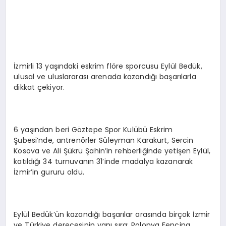
EKONOMI
EĞITIM
SIYASET
İzmirli 13 yaşındaki eskrim flöre sporcusu Eylül Bedük,
ulusal ve uluslararası arenada kazandığı başarılarla
dikkat çekiyor.
6 yaşından beri Göztepe Spor Kulübü Eskrim
Şubesi’nde, antrenörler Süleyman Karakurt, Sercin
Kosova ve Ali Şükrü Şahin’in rehberliğinde yetişen Eylül,
katıldığı 34 turnuvanın 31’inde madalya kazanarak
İzmir’in gururu oldu.
Eylül Bedük’ün kazandığı başarılar arasında birçok İzmir
ve Türkiye derecesinin yanı sıra; Polonya Fencing