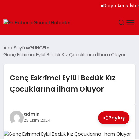
Derya Arms, İstanbu
GÜNDEM
Ana Sayfa
GÜNCEL
Genç Eskrimci Eylül Bedük Kız Çocuklarına İlham Oluyor
SPOR
SAĞLIK
Genç Eskrimci Eylül Bedük Kız
Çocuklarına İlham Oluyor
TEKNOLOJI
MAGAZIN
admin
Paylaş
23 Ekim 2024
DÜNYA