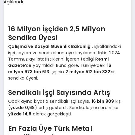
EKONOMI
EĞITIM
16 Milyon İşçiden 2,5 Milyon
SIYASET
Sendika Üyesi
Çalışma ve Sosyal Güvenlik Bakanlığı
, işkollarındaki
işçi sayıları ve sendikaların üye sayılarına ilişkin 2024
Temmuz ayı istatistiklerini içeren tebliği
Resmi
Gazete
‘de yayımladı. Buna göre, Türkiye’deki
16
milyon 973 bin 613
işçinin
2 milyon 512 bin 332
‘si
sendika üyesi.
Sendikalı İşçi Sayısında Artış
Ocak ayına kıyasla sendikalı işçi sayısı,
16 bin 909
kişi
(
yüzde 0,68
) artış gösterdi. Sendikalaşma oranı ise
yüzde 14,8
olarak gerçekleşti.
En Fazla Üye Türk Metal