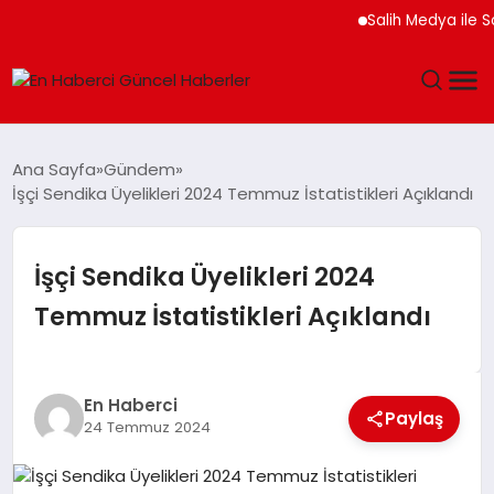
Salih Medya ile Sos
GÜNDEM
Ana Sayfa
Gündem
İşçi Sendika Üyelikleri 2024 Temmuz İstatistikleri Açıklandı
SPOR
SAĞLIK
İşçi Sendika Üyelikleri 2024
Temmuz İstatistikleri Açıklandı
TEKNOLOJI
MAGAZIN
En Haberci
Paylaş
24 Temmuz 2024
DÜNYA