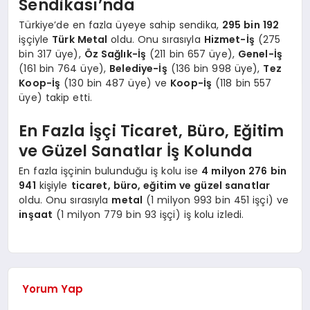
Sendikası’nda
Türkiye’de en fazla üyeye sahip sendika,
295 bin 192
işçiyle
Türk Metal
oldu. Onu sırasıyla
Hizmet-İş
(275
bin 317 üye),
Öz Sağlık-İş
(211 bin 657 üye),
Genel-İş
(161 bin 764 üye),
Belediye-İş
(136 bin 998 üye),
Tez
Koop-İş
(130 bin 487 üye) ve
Koop-İş
(118 bin 557
üye) takip etti.
En Fazla İşçi Ticaret, Büro, Eğitim
ve Güzel Sanatlar İş Kolunda
En fazla işçinin bulunduğu iş kolu ise
4 milyon 276 bin
941
kişiyle
ticaret, büro, eğitim ve güzel sanatlar
oldu. Onu sırasıyla
metal
(1 milyon 993 bin 451 işçi) ve
inşaat
(1 milyon 779 bin 93 işçi) iş kolu izledi.
Yorum Yap