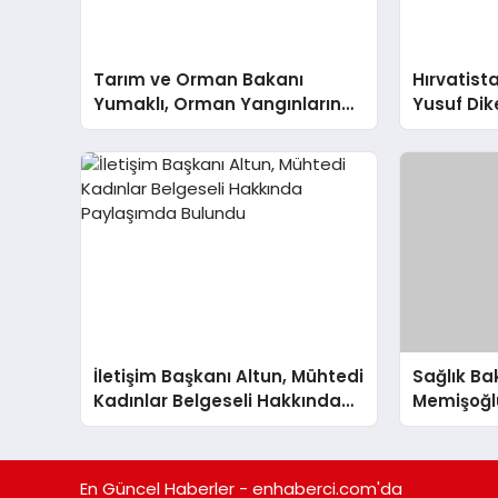
Tarım ve Orman Bakanı
Hırvatista
Yumaklı, Orman Yangınlarına
Yusuf Dik
Hazırlık İçin Çalışmaları
Tarhan A
Değerlendirdi
İletişim Başkanı Altun, Mühtedi
Sağlık B
Kadınlar Belgeseli Hakkında
Memişoğlu
Paylaşımda Bulundu
Kaybıyla 
Bulundu
En Güncel Haberler - enhaberci.com'da