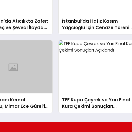
n’da Atıcılıkta Zafer:
İstanbul’da Hafız Kasım
eç ve Şevval İlayda
Yağcıoğlu İçin Cenaze Töreni
ltın Madalya Kazandı
Düzenlendi
akanı Kemal
TFF Kupa Çeyrek ve Yarı Final
, Mimar Ece Gürel’in
Kura Çekimi Sonuçları
İlgili Açıklamada
Açıklandı