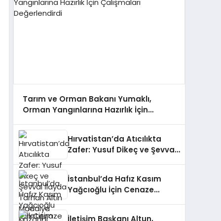
Tarım ve Orman Bakanı Yumaklı,
Orman Yangınlarına Hazırlık İçin
Çalışmaları Değerlendirdi
Hırvatistan’da Atıcılıkta
Zafer: Yusuf Dikeç ve Şevval
İlayda Tarhan Altın Madalya
Kazandı
İstanbul’da Hafız Kasım
Yağcıoğlu İçin Cenaze
Töreni Düzenlendi
İletişim Başkanı Altun,