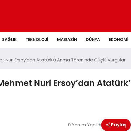
SAĞLIK
TEKNOLOJI
MAGAZIN
DÜNYA
EKONOMI
et Nuri Ersoy’dan Atatürk’ü Anma Töreninde Güçlü Vurgular
 Mehmet Nuri Ersoy’dan Atatür
0 Yorum Yapıldı
Paylaş