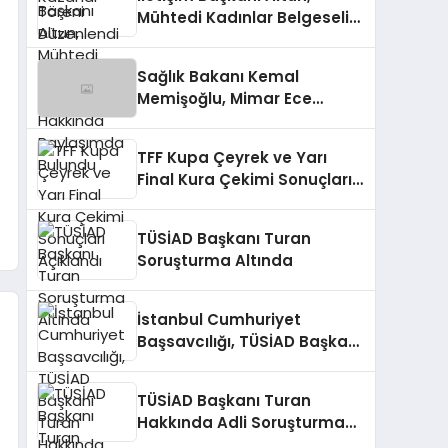
Mühtedi Kadınlar Belgeseli
Hakkında Paylaşımda
Bulundu
Sağlık Bakanı Kemal
Memişoğlu, Mimar Ece
Gürel’in Kaybıyla İlgili
Açıklamada Bulundu
TFF Kupa Çeyrek ve Yarı
Final Kura Çekimi Sonuçları
Açıklandı
TÜSİAD Başkanı Turan
Soruşturma Altında
İstanbul Cumhuriyet
Başsavcılığı, TÜSİAD Başkanı
Turan Hakkında Soruşturma
Başlattı
TÜSİAD Başkanı Turan
Hakkında Adli Soruşturma
Başlatıldı