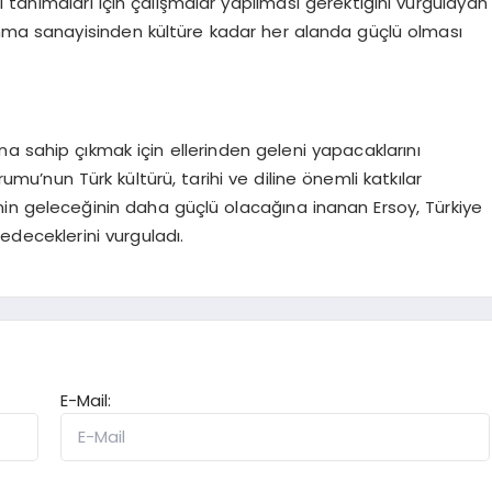
ini tanımaları için çalışmalar yapılması gerektiğini vurgulayan
unma sanayisinden kültüre kadar her alanda güçlü olması
a sahip çıkmak için ellerinden geleni yapacaklarını
rumu’nun Türk kültürü, tarihi ve diline önemli katkılar
e’nin geleceğinin daha güçlü olacağına inanan Ersoy, Türkiye
deceklerini vurguladı.
E-Mail: