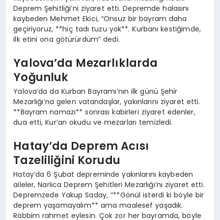
Deprem Şehitliği’ni ziyaret etti. Depremde halasını
kaybeden Mehmet Ekici, “Onsuz bir bayram daha
geçiriyoruz, **hiç tadı tuzu yok**. Kurbanı kestiğimde,
ilk etini ona götürürdüm” dedi.
Yalova’da Mezarlıklarda
Yoğunluk
Yalova’da da Kurban Bayramı’nın ilk günü Şehir
Mezarlığı’na gelen vatandaşlar, yakınlarını ziyaret etti.
**Bayram namazı** sonrası kabirleri ziyaret edenler,
dua etti, Kur’an okudu ve mezarları temizledi.
Hatay’da Deprem Acısı
Tazeliliğini Korudu
Hatay’da 6 Şubat depreminde yakınlarını kaybeden
aileler, Narlıca Deprem Şehitleri Mezarlığı’nı ziyaret etti.
Depremzede Yakup Saday, “**Gönül isterdi ki böyle bir
deprem yaşamayalım** ama maalesef yaşadık.
Rabbim rahmet eylesin. Çok zor her bayramda, böyle