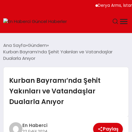
Derya Arms, İstanbu
GÜNDEM
Ana Sayfa
Gündem
Kurban Bayramı’nda Şehit Yakınları ve Vatandaşlar
SPOR
Dualarla Anıyor
SAĞLIK
Kurban Bayramı’nda Şehit
TEKNOLOJI
Yakınları ve Vatandaşlar
Dualarla Anıyor
MAGAZIN
DÜNYA
En Haberci
Paylaş
22 Eylül 2024