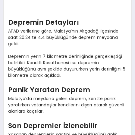
EKONOMI
EĞITIM
Depremin Detayları
AFAD verilerine göre, Malatya’nın Akçadağ ilçesinde
SIYASET
saat 20.24’te 4.4 büyüklüğünde deprem meydana
geldi.
Depremin yerin 7 kilometre derinliğinde gerçekleştiği
belirtildi. Kandilli Rasathanesi ise depremin
büyüklüğünü aynı şekilde duyururken yerin derinliğini 5
kilometre olarak açıkladı.
Panik Yaratan Deprem
Malatya’da meydana gelen deprem, kentte panik
yaratırken vatandaşlar kendilerini dışarı atarak güvenli
alanlara kaçtılar.
Son Depremler İzlenebilir
Yaşanan depremlerin saatini ve büyüklüğünü anlık