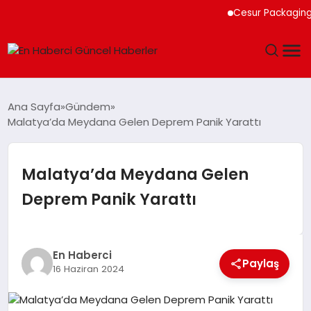
Cesur Packaging, M
GÜNDEM
Ana Sayfa
Gündem
Malatya’da Meydana Gelen Deprem Panik Yarattı
SPOR
SAĞLIK
Malatya’da Meydana Gelen
Deprem Panik Yarattı
TEKNOLOJI
MAGAZIN
En Haberci
Paylaş
16 Haziran 2024
DÜNYA