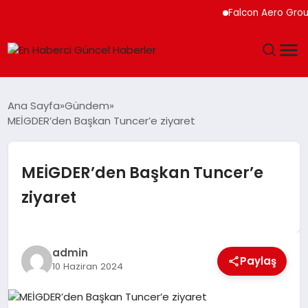
Falcon Aero Group, 
GÜNDEM
Ana Sayfa
Gündem
MEİGDER’den Başkan Tuncer’e ziyaret
SPOR
SAĞLIK
MEİGDER’den Başkan Tuncer’e
ziyaret
TEKNOLOJI
MAGAZIN
admin
Paylaş
10 Haziran 2024
DÜNYA