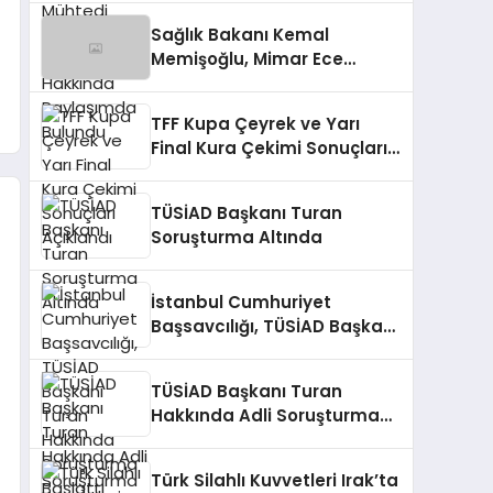
Bulundu
Sağlık Bakanı Kemal
Memişoğlu, Mimar Ece
Gürel’in Kaybıyla İlgili
Açıklamada Bulundu
TFF Kupa Çeyrek ve Yarı
Final Kura Çekimi Sonuçları
Açıklandı
TÜSİAD Başkanı Turan
Soruşturma Altında
İstanbul Cumhuriyet
Başsavcılığı, TÜSİAD Başkanı
Turan Hakkında Soruşturma
Başlattı
TÜSİAD Başkanı Turan
Hakkında Adli Soruşturma
Başlatıldı
Türk Silahlı Kuvvetleri Irak’ta