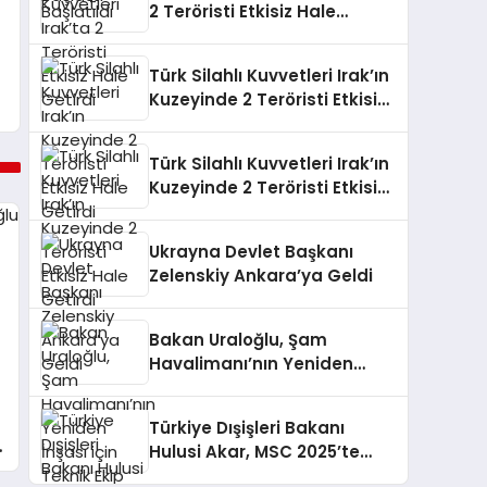
2 Teröristi Etkisiz Hale
Getirdi
Türk Silahlı Kuvvetleri Irak’ın
Kuzeyinde 2 Teröristi Etkisiz
Hale Getirdi
Türk Silahlı Kuvvetleri Irak’ın
Kuzeyinde 2 Teröristi Etkisiz
Hale Getirdi
Ukrayna Devlet Başkanı
Zelenskiy Ankara’ya Geldi
Bakan Uraloğlu, Şam
Havalimanı’nın Yeniden
İnşası için Teknik Ekip Kurdu
Türkiye Dışişleri Bakanı
Hulusi Akar, MSC 2025’te
Önemli Görüşmeler