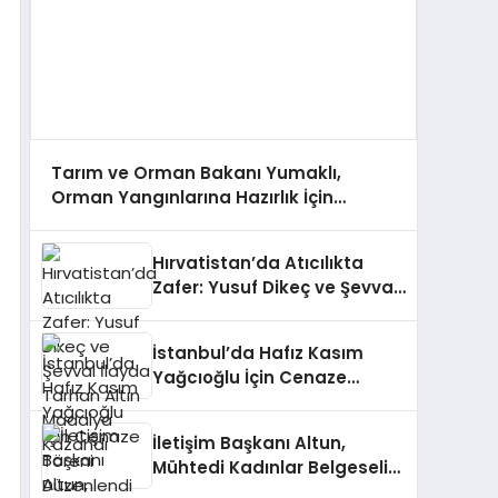
Tarım ve Orman Bakanı Yumaklı,
Orman Yangınlarına Hazırlık İçin
Çalışmaları Değerlendirdi
Hırvatistan’da Atıcılıkta
Zafer: Yusuf Dikeç ve Şevval
İlayda Tarhan Altın Madalya
Kazandı
İstanbul’da Hafız Kasım
Yağcıoğlu İçin Cenaze
Töreni Düzenlendi
İletişim Başkanı Altun,
Mühtedi Kadınlar Belgeseli
Hakkında Paylaşımda