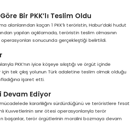
öre Bir PKK’lı Teslim Oldu
nma alanlarından kaçan 1 PKK’lı teröristin, Habur’daki hudut
ndan yapılan açıklamada, teröristin teslim olmasının
 operasyonları sonucunda gerçekleştiği belirtildi.
r
arıyla PKK’nın iyice köşeye sıkıştığı ve örgüt içinde
 için tek çıkış yolunun Türk adaletine teslim olmak olduğu
fladığına işaret etti.
si Devam Ediyor
 mücadelede kararlılığını sürdürdüğünü ve teröristlere fırsat
lı Kuvvetlerinin sınır ötesi operasyonlarıyla terör
en başarılar, terör örgütlerinin moralini bozmaya devam