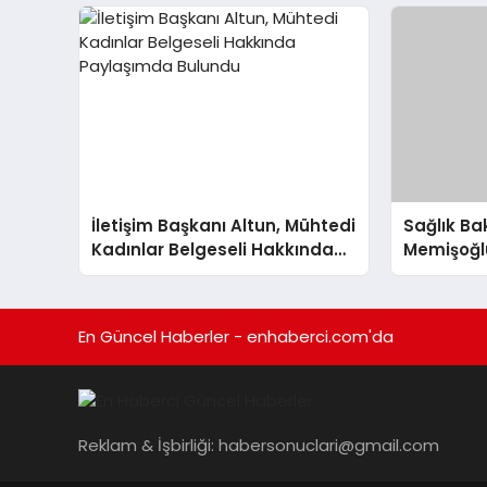
Değerlendirdi
İletişim Başkanı Altun, Mühtedi
Sağlık B
Kadınlar Belgeseli Hakkında
Memişoğlu
Paylaşımda Bulundu
Kaybıyla 
Bulundu
En Güncel Haberler - enhaberci.com'da
Reklam & İşbirliği:
habersonuclari@gmail.com