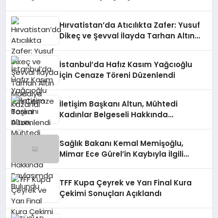
Değerlendirdi
Hırvatistan’da Atıcılıkta Zafer: Yusuf
Dikeç ve Şevval İlayda Tarhan Altın
Madalya Kazandı
İstanbul’da Hafız Kasım Yağcıoğlu
İçin Cenaze Töreni Düzenlendi
İletişim Başkanı Altun, Mühtedi
Kadınlar Belgeseli Hakkında
Paylaşımda Bulundu
Sağlık Bakanı Kemal Memişoğlu,
Mimar Ece Gürel’in Kaybıyla İlgili
Açıklamada Bulundu
TFF Kupa Çeyrek ve Yarı Final Kura
Çekimi Sonuçları Açıklandı