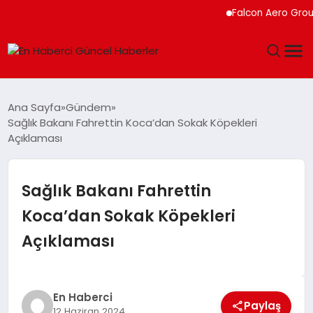
Falcon Aero Group, 
GÜNDEM
Ana Sayfa
Gündem
Sağlık Bakanı Fahrettin Koca’dan Sokak Köpekleri
SPOR
Açıklaması
SAĞLIK
Sağlık Bakanı Fahrettin
TEKNOLOJI
Koca’dan Sokak Köpekleri
Açıklaması
MAGAZIN
DÜNYA
En Haberci
Paylaş
12 Haziran 2024