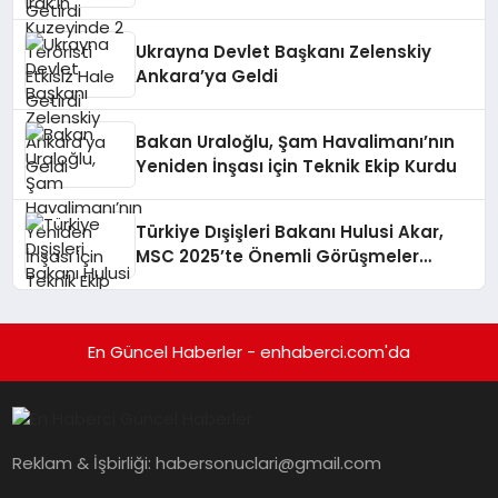
Getirdi
Ukrayna Devlet Başkanı Zelenskiy
Ankara’ya Geldi
Bakan Uraloğlu, Şam Havalimanı’nın
Yeniden İnşası için Teknik Ekip Kurdu
Türkiye Dışişleri Bakanı Hulusi Akar,
MSC 2025’te Önemli Görüşmeler
Gerçekleştirdi
En Güncel Haberler - enhaberci.com'da
Reklam & İşbirliği:
habersonuclari@gmail.com