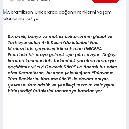
EKONOMI
EĞITIM
SIYASET
Seramik, banyo ve mutfak sekt
ö
rlerinin global ve
Türk oyuncuları 4-8 Kasım
’
da
İstanbul Fuar
Merkezi
’
nde gerçekleştirilecek olan UNICERA
Fuarı’nda bir araya gelmek için gün sayıyor. Doğ
ay
ı
koruma konusundaki farkı
ndal
ık yaratma amacıyla
geçtiğimiz yıl “İyi Gelecek S
ö
zü” ile
ö
nemli bir adım
atan Seramiksan, bu sene yolculuğ
una
“
Dünyanın
Tüm Renklerini Koruma S
ö
zü” ile devam ediyor.
Çevresel farkı
ndal
ık ve yenilikçi tasarım anlayışını
birleştirdiği ürünlerini tanıtmaya hazı
rlan
ıyor.