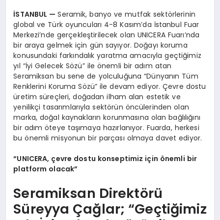
İSTANBUL
—
Seramik, banyo ve mutfak sektörlerinin
global ve Türk oyuncuları 4-8 Kasım’da İstanbul Fuar
Merkezi’nde gerçekleştirilecek olan UNICERA Fuarı’nda
bir araya gelmek için gün sayıyor. Doğayı koruma
konusundaki farkındalık yaratma amacıyla geçtiğimiz
yıl “İyi Gelecek Sözü” ile önemli bir adım atan
Seramiksan bu sene de yolculuğuna “Dünyanın Tüm
Renklerini Koruma Sözü” ile devam ediyor. Çevre dostu
üretim süreçleri, doğadan ilham alan estetik ve
yenilikçi tasarımlarıyla sektörün öncülerinden olan
marka, doğal kaynakların korunmasına olan bağlılığını
bir adım öteye taşımaya hazırlanıyor. Fuarda, herkesi
bu önemli misyonun bir parçası olmaya davet ediyor.
“
UNICERA,
çevre dostu konseptimiz için
ö
nemli bir
platform olacak”
Seramiksan Direktörü
Süreyya Çağlar; “Geçtiğimiz