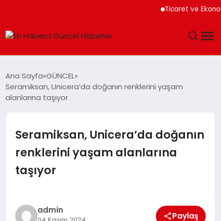
Ticaret ve Ekonomik 
GÜNDEM
Ana Sayfa
GÜNCEL
Seramiksan, Unicera’da doğanın renklerini yaşam
SPOR
alanlarına taşıyor
SAĞLIK
Seramiksan, Unicera’da doğanın
TEKNOLOJI
renklerini yaşam alanlarına
taşıyor
MAGAZIN
DÜNYA
admin
Paylaş
04 Kasım 2024