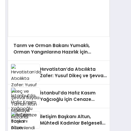
Tarım ve Orman Bakanı Yumaklı,
Orman Yangınlarına Hazırlık İçin
Çalışmaları Değerlendirdi
Hırvatistan’da Atıcılıkta
Zafer: Yusuf Dikeç ve Şevval
İlayda Tarhan Altın Madalya
Kazandı
İstanbul’da Hafız Kasım
Yağcıoğlu İçin Cenaze
Töreni Düzenlendi
İletişim Başkanı Altun,
Mühtedi Kadınlar Belgeseli
Hakkında Paylaşımda