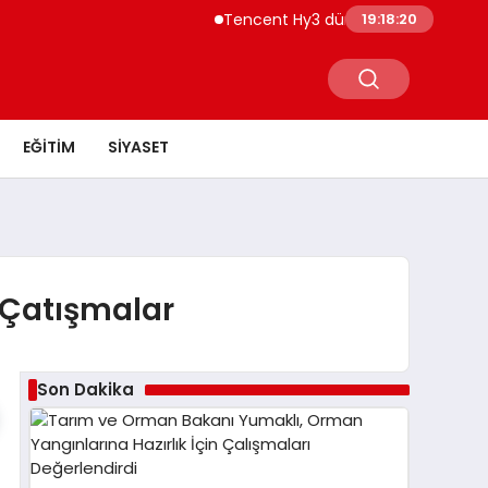
Tencent Hy3 dünya genelinde kullanı
19:18:20
EĞITIM
SIYASET
 Çatışmalar
Son Dakika