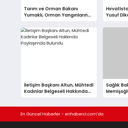
Tarım ve Orman Bakanı
Hırvatista
Yumaklı, Orman Yangınlarına
Yusuf Dik
Hazırlık İçin Çalışmaları
Tarhan A
Değerlendirdi
İletişim Başkanı Altun, Mühtedi
Sağlık B
Kadınlar Belgeseli Hakkında
Memişoğlu
Paylaşımda Bulundu
Kaybıyla 
Bulundu
En Güncel Haberler - enhaberci.com'da