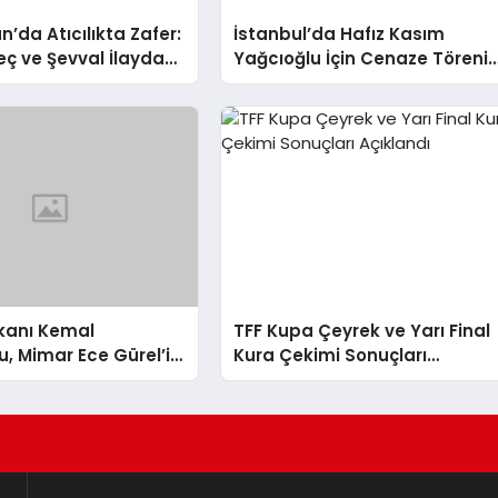
n’da Atıcılıkta Zafer:
İstanbul’da Hafız Kasım
eç ve Şevval İlayda
Yağcıoğlu İçin Cenaze Töreni
ltın Madalya Kazandı
Düzenlendi
akanı Kemal
TFF Kupa Çeyrek ve Yarı Final
, Mimar Ece Gürel’in
Kura Çekimi Sonuçları
İlgili Açıklamada
Açıklandı