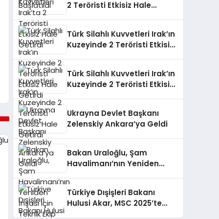
2 Teröristi Etkisiz Hale
Getirdi
Türk Silahlı Kuvvetleri Irak’ın
Kuzeyinde 2 Teröristi Etkisiz
Hale Getirdi
Türk Silahlı Kuvvetleri Irak’ın
Kuzeyinde 2 Teröristi Etkisiz
Hale Getirdi
Ukrayna Devlet Başkanı
Zelenskiy Ankara’ya Geldi
Bakan Uraloğlu, Şam
Havalimanı’nın Yeniden
İnşası için Teknik Ekip Kurdu
Türkiye Dışişleri Bakanı
Hulusi Akar, MSC 2025’te
Önemli Görüşmeler