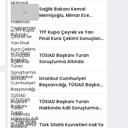
Bulundu
Sağlık Bakanı Kemal
Memişoğlu, Mimar Ece
Gürel’in Kaybıyla İlgili
Açıklamada Bulundu
TFF Kupa Çeyrek ve Yarı
Final Kura Çekimi Sonuçları
Açıklandı
TÜSİAD Başkanı Turan
Soruşturma Altında
İstanbul Cumhuriyet
Başsavcılığı, TÜSİAD Başkanı
Turan Hakkında Soruşturma
Başlattı
TÜSİAD Başkanı Turan
Hakkında Adli Soruşturma
Başlatıldı
Türk Silahlı Kuvvetleri Irak’ta