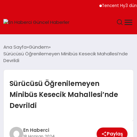
Tencent Hy3 dünya 
GÜNDEM
Ana Sayfa
Gündem
Sürücüsü Öğrenilemeyen Minibüs Kesecik Mahallesi’nde
SPOR
Devrildi
SAĞLIK
Sürücüsü Öğrenilemeyen
TEKNOLOJI
Minibüs Kesecik Mahallesi’nde
Devrildi
MAGAZIN
DÜNYA
En Haberci
Paylaş
18 Haziran 2024