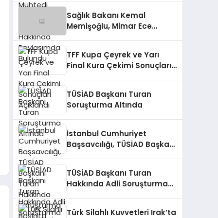
Bulundu
Sağlık Bakanı Kemal
Memişoğlu, Mimar Ece
Gürel’in Kaybıyla İlgili
Açıklamada Bulundu
TFF Kupa Çeyrek ve Yarı
Final Kura Çekimi Sonuçları
Açıklandı
TÜSİAD Başkanı Turan
Soruşturma Altında
İstanbul Cumhuriyet
Başsavcılığı, TÜSİAD Başkanı
Turan Hakkında Soruşturma
Başlattı
TÜSİAD Başkanı Turan
Hakkında Adli Soruşturma
Başlatıldı
Türk Silahlı Kuvvetleri Irak’ta