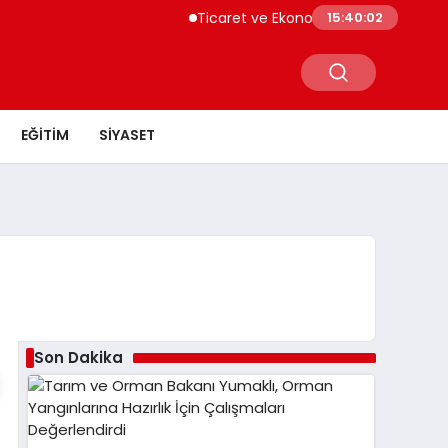
Ticaret ve Ekonomik Kulübü Genel Başka
15:40:02
EĞITIM
SIYASET
Son Dakika