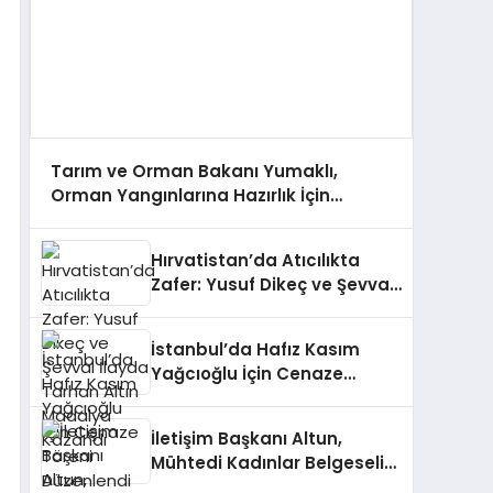
Tarım ve Orman Bakanı Yumaklı,
Orman Yangınlarına Hazırlık İçin
Çalışmaları Değerlendirdi
Hırvatistan’da Atıcılıkta
Zafer: Yusuf Dikeç ve Şevval
İlayda Tarhan Altın Madalya
Kazandı
İstanbul’da Hafız Kasım
Yağcıoğlu İçin Cenaze
Töreni Düzenlendi
İletişim Başkanı Altun,
Mühtedi Kadınlar Belgeseli
Hakkında Paylaşımda