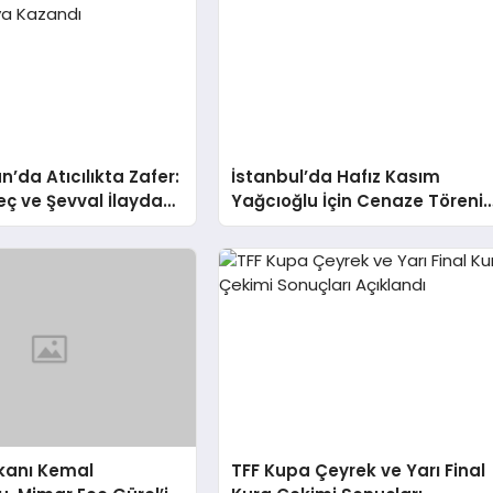
n’da Atıcılıkta Zafer:
İstanbul’da Hafız Kasım
eç ve Şevval İlayda
Yağcıoğlu İçin Cenaze Töreni
ltın Madalya Kazandı
Düzenlendi
akanı Kemal
TFF Kupa Çeyrek ve Yarı Final