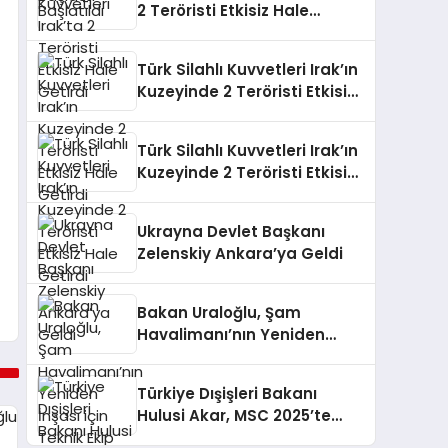
2 Teröristi Etkisiz Hale
Getirdi
Türk Silahlı Kuvvetleri Irak’ın
Kuzeyinde 2 Teröristi Etkisiz
Hale Getirdi
Türk Silahlı Kuvvetleri Irak’ın
Kuzeyinde 2 Teröristi Etkisiz
Hale Getirdi
Ukrayna Devlet Başkanı
Zelenskiy Ankara’ya Geldi
Bakan Uraloğlu, Şam
Havalimanı’nın Yeniden
İnşası için Teknik Ekip Kurdu
Türkiye Dışişleri Bakanı
Hulusi Akar, MSC 2025’te
Önemli Görüşmeler