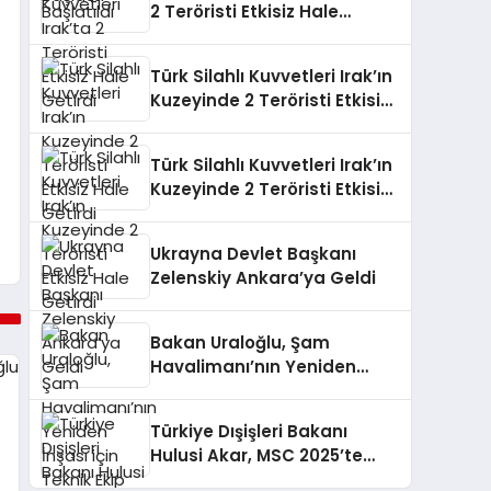
2 Teröristi Etkisiz Hale
Getirdi
Türk Silahlı Kuvvetleri Irak’ın
Kuzeyinde 2 Teröristi Etkisiz
Hale Getirdi
Türk Silahlı Kuvvetleri Irak’ın
Kuzeyinde 2 Teröristi Etkisiz
Hale Getirdi
Ukrayna Devlet Başkanı
Zelenskiy Ankara’ya Geldi
Bakan Uraloğlu, Şam
Havalimanı’nın Yeniden
İnşası için Teknik Ekip Kurdu
Türkiye Dışişleri Bakanı
Hulusi Akar, MSC 2025’te
Önemli Görüşmeler