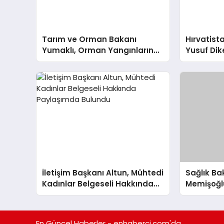
Tarım ve Orman Bakanı
Hırvatista
Yumaklı, Orman Yangınlarına
Yusuf Dik
Hazırlık İçin Çalışmaları
Tarhan A
Değerlendirdi
İletişim Başkanı Altun, Mühtedi
Sağlık B
Kadınlar Belgeseli Hakkında
Memişoğlu
Paylaşımda Bulundu
Kaybıyla 
Bulundu
En Güncel Haberler - enhaberci.com'da