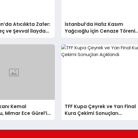
n’da Atıcılıkta Zafer:
İstanbul’da Hafız Kasım
eç ve Şevval İlayda
Yağcıoğlu İçin Cenaze Töreni
ltın Madalya Kazandı
Düzenlendi
akanı Kemal
TFF Kupa Çeyrek ve Yarı Final
, Mimar Ece Gürel’in
Kura Çekimi Sonuçları
İlgili Açıklamada
Açıklandı