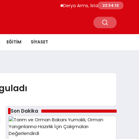
Derya Arms, İstanbul Prohunt 2026’da y
23:34:13
EĞITIM
SIYASET
rguladı
Son Dakika