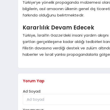
Türkiye’ye yönelik propaganda malzemesi olarak
bilgilerin, asıl amacının ülkenin genel dış tic
farkında olduğunu belirtmektedir.
Kararlılık Devam Edecek
Türkiye, İsrail’in Gazze’deki insani yardım akış
şartları gerçekleşene kadar aldığı tedbirleri kar
Filistin davasına verdiği destek ve zulüm altınd
haberler ve İsrail yanlısı propagandalarla gölg
Yorum Yap
Ad Soyad:
Yorumunuz: