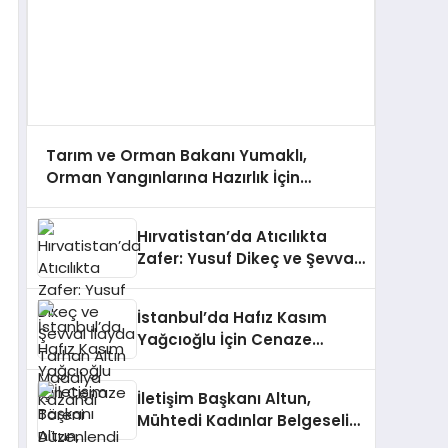
Tarım ve Orman Bakanı Yumaklı,
Orman Yangınlarına Hazırlık İçin
Çalışmaları Değerlendirdi
Hırvatistan’da Atıcılıkta
Zafer: Yusuf Dikeç ve Şevval
İlayda Tarhan Altın Madalya
Kazandı
İstanbul’da Hafız Kasım
Yağcıoğlu İçin Cenaze
Töreni Düzenlendi
İletişim Başkanı Altun,
Mühtedi Kadınlar Belgeseli
Hakkında Paylaşımda