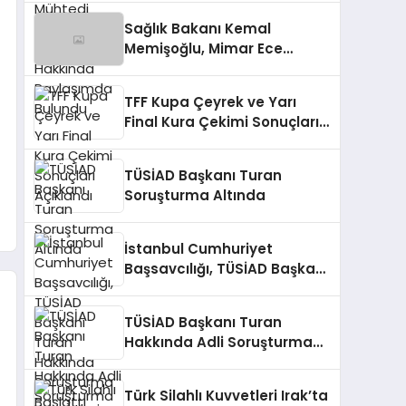
Bulundu
Sağlık Bakanı Kemal
Memişoğlu, Mimar Ece
Gürel’in Kaybıyla İlgili
Açıklamada Bulundu
TFF Kupa Çeyrek ve Yarı
Final Kura Çekimi Sonuçları
Açıklandı
TÜSİAD Başkanı Turan
Soruşturma Altında
İstanbul Cumhuriyet
Başsavcılığı, TÜSİAD Başkanı
Turan Hakkında Soruşturma
Başlattı
TÜSİAD Başkanı Turan
Hakkında Adli Soruşturma
Başlatıldı
Türk Silahlı Kuvvetleri Irak’ta