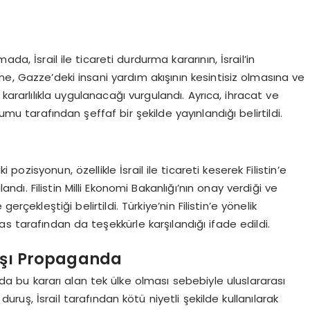
mada, İsrail ile ticareti durdurma kararının, İsrail’in
ne, Gazze’deki insani yardım akışının kesintisiz olmasına ve
ararlılıkla uygulanacağı vurgulandı. Ayrıca, ihracat ve
umu tarafından şeffaf bir şekilde yayınlandığı belirtildi.
 pozisyonun, özellikle İsrail ile ticareti keserek Filistin’e
landı. Filistin Milli Ekonomi Bakanlığı’nın onay verdiği ve
 gerçekleştiği belirtildi. Türkiye’nin Filistin’e yönelik
s tarafından da teşekkürle karşılandığı ifade edildi.
rşı Propaganda
yada bu kararı alan tek ülke olması sebebiyle uluslararası
ruş, İsrail tarafından kötü niyetli şekilde kullanılarak