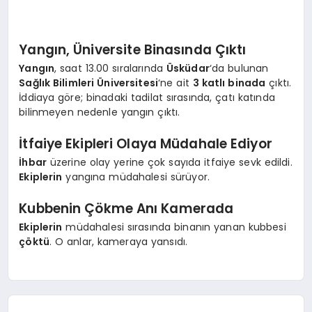
EKONOMI
EĞITIM
Yangın, Üniversite Binasında Çıktı
Yangın
, saat 13.00 sıralarında
Üsküdar
‘da bulunan
SIYASET
Sağlık Bilimleri Üniversitesi
‘ne ait
3 katlı binada
çıktı.
İddiaya göre; binadaki tadilat sırasında, çatı katında
bilinmeyen nedenle yangın çıktı.
İtfaiye Ekipleri Olaya Müdahale Ediyor
İhbar
üzerine olay yerine çok sayıda itfaiye sevk edildi.
Ekiplerin
yangına müdahalesi sürüyor.
Kubbenin Çökme Anı Kamerada
Ekiplerin
müdahalesi sırasında binanın yanan kubbesi
çöktü
. O anlar, kameraya yansıdı.