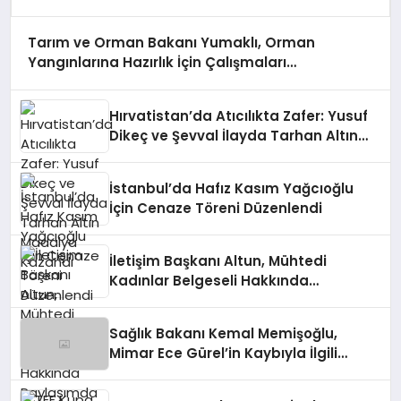
Tarım ve Orman Bakanı Yumaklı, Orman
Yangınlarına Hazırlık İçin Çalışmaları
Değerlendirdi
Hırvatistan’da Atıcılıkta Zafer: Yusuf
Dikeç ve Şevval İlayda Tarhan Altın
Madalya Kazandı
İstanbul’da Hafız Kasım Yağcıoğlu
İçin Cenaze Töreni Düzenlendi
İletişim Başkanı Altun, Mühtedi
Kadınlar Belgeseli Hakkında
Paylaşımda Bulundu
Sağlık Bakanı Kemal Memişoğlu,
Mimar Ece Gürel’in Kaybıyla İlgili
Açıklamada Bulundu