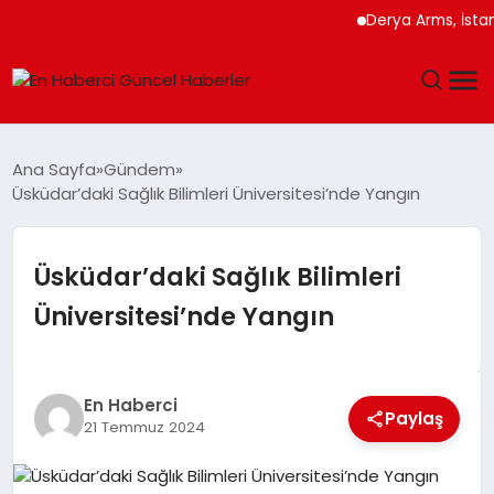
Derya Arms, İstanbu
GÜNDEM
Ana Sayfa
Gündem
Üsküdar’daki Sağlık Bilimleri Üniversitesi’nde Yangın
SPOR
SAĞLIK
Üsküdar’daki Sağlık Bilimleri
Üniversitesi’nde Yangın
TEKNOLOJI
MAGAZIN
En Haberci
Paylaş
21 Temmuz 2024
DÜNYA