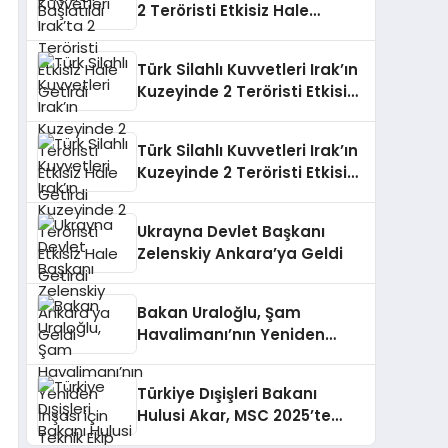
2 Teröristi Etkisiz Hale
Getirdi
Türk Silahlı Kuvvetleri Irak’ın
Kuzeyinde 2 Teröristi Etkisiz
Hale Getirdi
Türk Silahlı Kuvvetleri Irak’ın
Kuzeyinde 2 Teröristi Etkisiz
Hale Getirdi
Ukrayna Devlet Başkanı
Zelenskiy Ankara’ya Geldi
Bakan Uraloğlu, Şam
Havalimanı’nın Yeniden
İnşası için Teknik Ekip Kurdu
Türkiye Dışişleri Bakanı
Hulusi Akar, MSC 2025’te
Önemli Görüşmeler