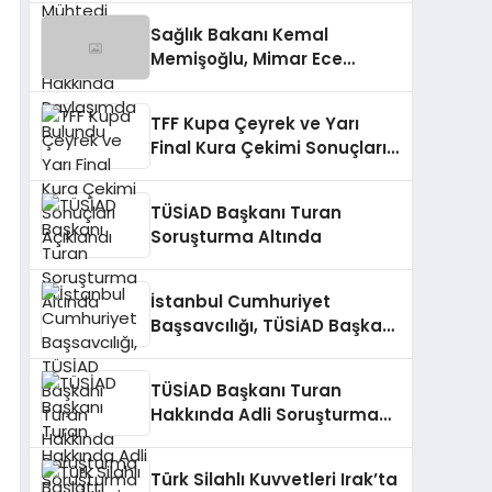
Bulundu
Sağlık Bakanı Kemal
Memişoğlu, Mimar Ece
Gürel’in Kaybıyla İlgili
Açıklamada Bulundu
TFF Kupa Çeyrek ve Yarı
Final Kura Çekimi Sonuçları
Açıklandı
TÜSİAD Başkanı Turan
Soruşturma Altında
İstanbul Cumhuriyet
Başsavcılığı, TÜSİAD Başkanı
Turan Hakkında Soruşturma
Başlattı
TÜSİAD Başkanı Turan
Hakkında Adli Soruşturma
Başlatıldı
Türk Silahlı Kuvvetleri Irak’ta