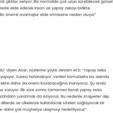
mli çıktılar veriyor. Biz normalde çok uzun sürebilecek görsel
ürede elde ederek insan ve yapay zekayı birlikte
 gibi önemli avantajlar elde etmesine neden oluyor”
ldu” diyen Acar, sözlerine şöyle devam etti: “Yapay zeka
apıyor. Süreci hızlandırıyor. Verilen komutlarla biz aslında
lecekte daha da önem kazanacağına inanıyoruz. Şu anda
rımız sürüyor. Bir süre sonra tamamen kendi yapay zeka
istihdam yaratmak da istiyoruz. Bu nedenle stajyerler alıp
 dillerde ve ülkelerde kullanılacak siteleri sağlayacak bir
rede daha çok müşteriye ulaşmayı hedefliyoruz”