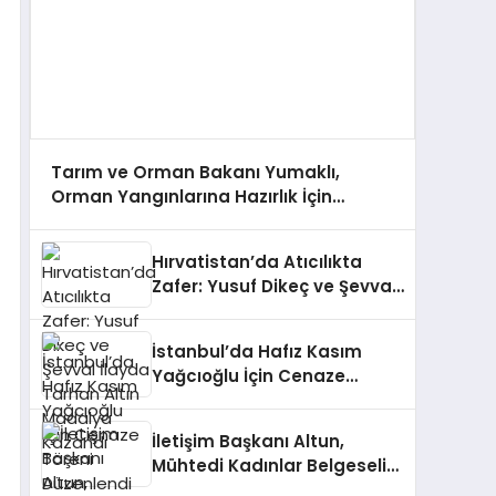
Tarım ve Orman Bakanı Yumaklı,
Orman Yangınlarına Hazırlık İçin
Çalışmaları Değerlendirdi
Hırvatistan’da Atıcılıkta
Zafer: Yusuf Dikeç ve Şevval
İlayda Tarhan Altın Madalya
Kazandı
İstanbul’da Hafız Kasım
Yağcıoğlu İçin Cenaze
Töreni Düzenlendi
İletişim Başkanı Altun,
Mühtedi Kadınlar Belgeseli
Hakkında Paylaşımda