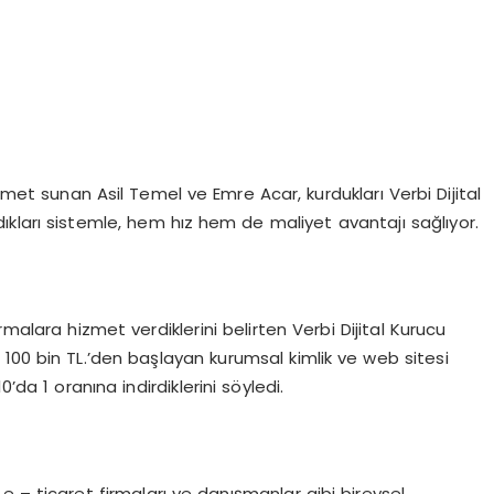
izmet sunan Asil Temel ve Emre Acar, kurdukları Verbi Dijital
kları sistemle, hem hız hem de maliyet avantajı sağlıyor.
malara hizmet verdiklerini belirten Verbi Dijital Kurucu
100 bin TL.’den başlayan kurumsal kimlik ve web sitesi
’da 1 oranına indirdiklerini söyledi.
 e – ticaret firmaları ve danışmanlar gibi bireysel