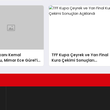
ltın Madalya Kazandı
Düzenlendi
akanı Kemal
TFF Kupa Çeyrek ve Yarı Final
, Mimar Ece Gürel’in
Kura Çekimi Sonuçları
İlgili Açıklamada
Açıklandı