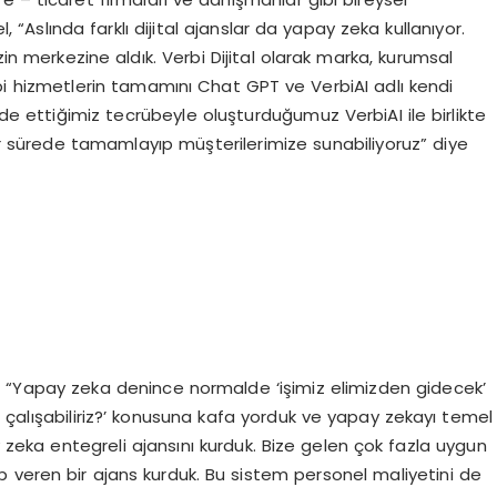
l, “Aslında farklı dijital ajanslar da yapay zeka kullanıyor.
 merkezine aldık. Verbi Dijital olarak marka, kurumsal
gibi hizmetlerin tamamını Chat GPT ve VerbiAI adlı kendi
r elde ettiğimiz tecrübeyle oluşturduğumuz VerbiAI ile birlikte
bir sürede tamamlayıp müşterilerimize sunabiliyoruz” diye
R
a, “Yapay zeka denince normalde ‘işimiz elimizden gidecek’
sıl çalışabiliriz?’ konusuna kafa yorduk ve yapay zekayı temel
pay zeka entegreli ajansını kurduk. Bize gelen çok fazla uygun
vap veren bir ajans kurduk. Bu sistem personel maliyetini de