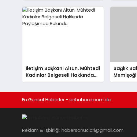
Hazırlık İçin Çalışmaları
Tarhan A
Değerlendirdi
İletişim Başkanı Altun, Mühtedi
Sağlık B
Kadınlar Belgeseli Hakkında
Memişoğlu
Paylaşımda Bulundu
Kaybıyla 
Bulundu
En Güncel Haberler - enhaberci.com'da
Reklam & İşbirliği:
habersonuclari@gmail.com