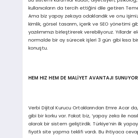
kullanıcıların da tercih ettiğini dile getiren Teme
Ama biz yapay zekaya odaklandık ve onu işimizin
kimlik, görsel tasarım, içerik ve SEO yönetimi 
yazılımımızı birleştirerek verebiliyoruz. Yıllardı
normalde bir ay sürecek işleri 3 gün gibi kısa 
konuştu.
HEM HIZ HEM DE MALİYET AVANTAJI SUNUYO
Verbi Dijital Kurucu Ortaklarından Emre Acar d
gibi bir korku var. Fakat biz, ‘yapay zeka ile na
alarak bir sistem geliştirdik. Türkiye’nin ilk ya
fiyatlı site yapma teklifi vardı. Bu ihtiyaca ce