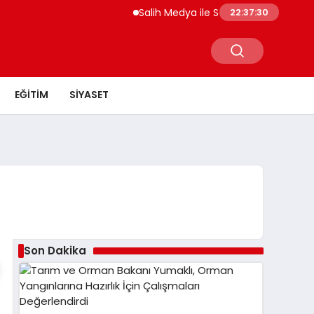
Salih Medya ile Sosyal Medya Profil Yön
22:37:30
EĞITIM
SIYASET
Son Dakika