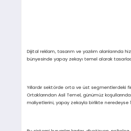
Dijital reklam, tasarım ve yazılım alanlarında h
bünyesinde yapay zekayı temel alarak tasarladı
Yıllardır sektörde orta ve üst segmentlerdeki fir
Ortaklarından Asil Temel, günümüz koşullarında 
maliyetlerini, yapay zekayla birlikte neredeyse 10
Bu sistemi kurumlar kadar, diyetisyen, psikolog,