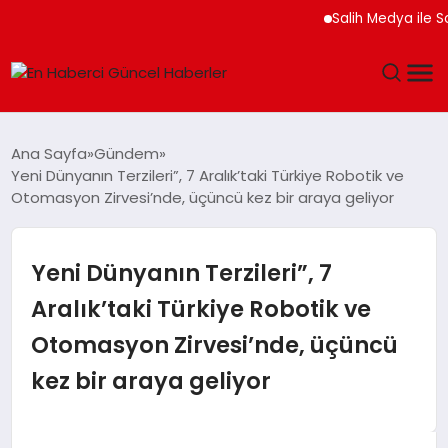
Salih Medya ile Sos
GÜNDEM
Ana Sayfa
Gündem
Yeni Dünyanın Terzileri”, 7 Aralık’taki Türkiye Robotik ve
SPOR
Otomasyon Zirvesi’nde, üçüncü kez bir araya geliyor
SAĞLIK
Yeni Dünyanın Terzileri”, 7
TEKNOLOJI
Aralık’taki Türkiye Robotik ve
Otomasyon Zirvesi’nde, üçüncü
MAGAZIN
kez bir araya geliyor
DÜNYA