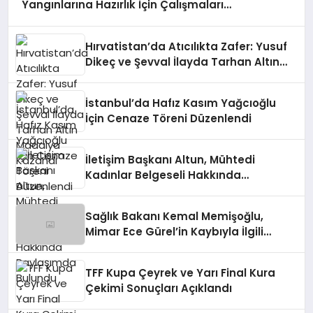
Yangınlarına Hazırlık İçin Çalışmaları
Değerlendirdi
Hırvatistan’da Atıcılıkta Zafer: Yusuf
Dikeç ve Şevval İlayda Tarhan Altın
Madalya Kazandı
İstanbul’da Hafız Kasım Yağcıoğlu
İçin Cenaze Töreni Düzenlendi
İletişim Başkanı Altun, Mühtedi
Kadınlar Belgeseli Hakkında
Paylaşımda Bulundu
Sağlık Bakanı Kemal Memişoğlu,
Mimar Ece Gürel’in Kaybıyla İlgili
Açıklamada Bulundu
TFF Kupa Çeyrek ve Yarı Final Kura
Çekimi Sonuçları Açıklandı