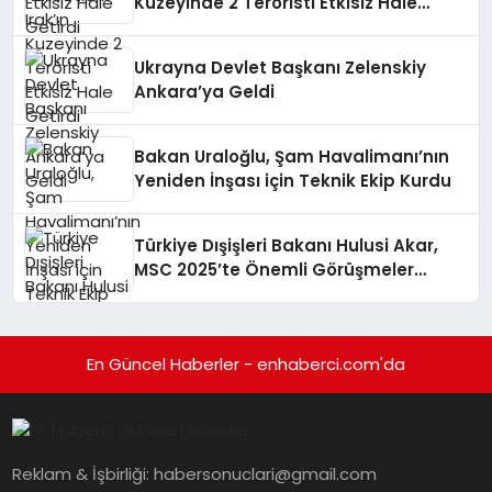
Kuzeyinde 2 Teröristi Etkisiz Hale
Getirdi
Ukrayna Devlet Başkanı Zelenskiy
Ankara’ya Geldi
Bakan Uraloğlu, Şam Havalimanı’nın
Yeniden İnşası için Teknik Ekip Kurdu
Türkiye Dışişleri Bakanı Hulusi Akar,
MSC 2025’te Önemli Görüşmeler
Gerçekleştirdi
En Güncel Haberler - enhaberci.com'da
Reklam & İşbirliği:
habersonuclari@gmail.com