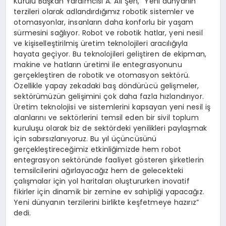
Kurulu Başkan Yardımcısı A. Ali Şen, “Yeni dünyanın
terzileri olarak adlandırdığımız robotik sistemler ve
otomasyonlar, insanların daha konforlu bir yaşam
sürmesini sağlıyor. Robot ve robotik hatlar, yeni nesil
ve kişiselleştirilmiş üretim teknolojileri aracılığıyla
hayata geçiyor. Bu teknolojileri geliştiren de ekipman,
makine ve hatların üretimi ile entegrasyonunu
gerçekleştiren de robotik ve otomasyon sektörü.
Özellikle yapay zekadaki baş döndürücü gelişmeler,
sektörümüzün gelişimini çok daha fazla hızlandırıyor.
Üretim teknolojisi ve sistemlerini kapsayan yeni nesil iş
alanlarını ve sektörlerini temsil eden bir sivil toplum
kuruluşu olarak biz de sektördeki yenilikleri paylaşmak
için sabırsızlanıyoruz. Bu yıl üçüncüsünü
gerçekleştireceğimiz etkinliğimizde hem robot
entegrasyon sektöründe faaliyet gösteren şirketlerin
temsilcilerini ağırlayacağız hem de gelecekteki
çalışmalar için yol haritaları oluştururken inovatif
fikirler için dinamik bir zemine ev sahipliği yapacağız.
Yeni dünyanın terzilerini birlikte keşfetmeye hazırız”
dedi.