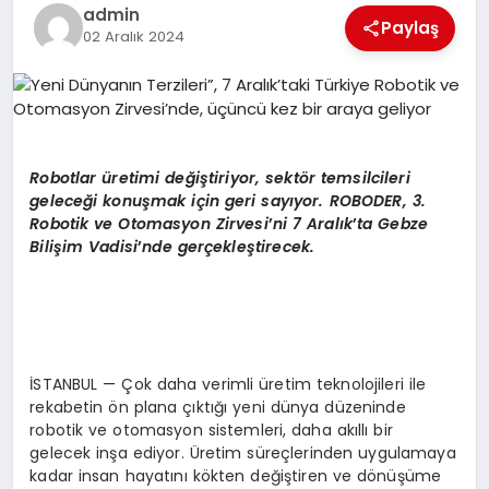
EKONOMI
admin
Paylaş
02 Aralık 2024
EĞITIM
SIYASET
Robotlar üretimi değiştiriyor, sekt
ö
r temsilcileri
geleceği konuşmak için geri sayıyor. ROBODER, 3.
Robotik ve Otomasyon Zirvesi
’
ni 7 Aralık
’
ta Gebze
Bilişim Vadisi
’
nde gerçekleştirecek.
İSTANBUL — Çok daha verimli üretim teknolojileri ile
rekabetin ön plana çıktığı yeni dünya düzeninde
robotik ve otomasyon sistemleri, daha akıllı bir
gelecek inşa ediyor. Üretim süreçlerinden uygulamaya
kadar insan hayatını kökten değiştiren ve dönüşüme