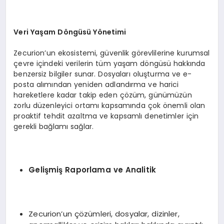
Veri Ya
ş
am D
ö
ng
ü
s
ü Yö
netimi
Zecurion’un ekosistemi, güvenlik görevlilerine kurumsal
çevre içindeki verilerin tüm yaşam döngüsü hakkında
benzersiz bilgiler sunar. Dosyaları oluşturma ve e-
posta alımından yeniden adlandırma ve harici
hareketlere kadar takip eden çözüm, günümüzün
zorlu düzenleyici ortamı kapsamında çok önemli olan
proaktif tehdit azaltma ve kapsamlı denetimler için
gerekli bağlamı sağlar.
Geli
ş
mi
ş
Raporlama ve Analitik
Zecurion’un çözümleri, dosyalar, dizinler,