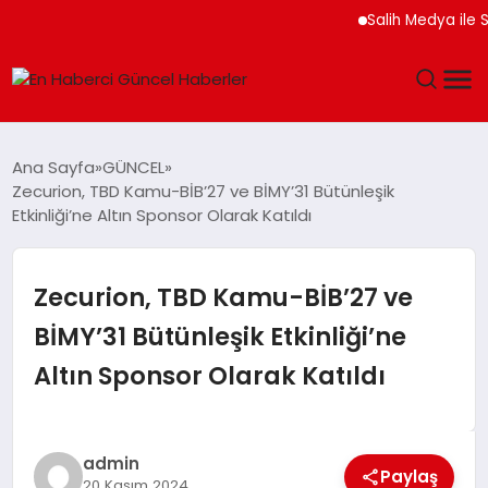
Salih Medya ile Sos
GÜNDEM
Ana Sayfa
GÜNCEL
Zecurion, TBD Kamu-BİB’27 ve BİMY’31 Bütünleşik
SPOR
Etkinliği’ne Altın Sponsor Olarak Katıldı
SAĞLIK
Zecurion, TBD Kamu-BİB’27 ve
TEKNOLOJI
BİMY’31 Bütünleşik Etkinliği’ne
Altın Sponsor Olarak Katıldı
MAGAZIN
DÜNYA
admin
Paylaş
20 Kasım 2024