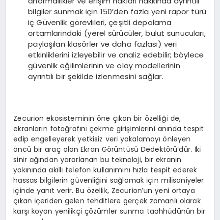
anormallikler ve erişim hakları hakkında ayrıntılı
bilgiler sunmak için 150’den fazla yeni rapor türü
iç Güvenlik görevlileri, çeşitli depolama
ortamlarındaki (yerel sürücüler, bulut sunucuları,
paylaşılan klasörler ve daha fazlası) veri
etkinliklerini izleyebilir ve analiz edebilir; böylece
güvenlik eğilimlerinin ve olay modellerinin
ayrıntılı bir şekilde izlenmesini sağlar.
Zecurion ekosisteminin öne çıkan bir özelliği de,
ekranların fotoğrafını çekme girişimlerini anında tespit
edip engelleyerek yetkisiz veri yakalamayı önleyen
öncü bir araç olan Ekran Görüntüsü Dedektörü’dür. İki
sinir ağından yararlanan bu teknoloji, bir ekranın
yakınında akıllı telefon kullanımını hızla tespit ederek
hassas bilgilerin güvenliğini sağlamak için milisaniyeler
içinde yanıt verir. Bu özellik, Zecurion’un yeni ortaya
çıkan içeriden gelen tehditlere gerçek zamanlı olarak
karşı koyan yenilikçi çözümler sunma taahhüdünün bir