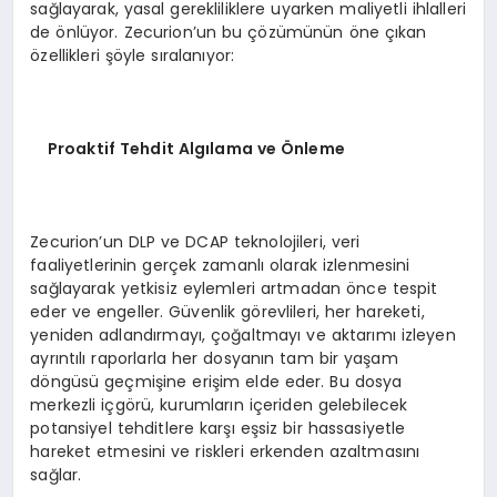
sağlayarak, yasal gerekliliklere uyarken maliyetli ihlalleri
de önlüyor. Zecurion’un bu çözümünün öne çıkan
özellikleri şöyle sıralanıyor:
Proaktif Tehdit Alg
ı
lama ve
Ö
nleme
Zecurion’un DLP ve DCAP teknolojileri, veri
faaliyetlerinin gerçek zamanlı olarak izlenmesini
sağlayarak yetkisiz eylemleri artmadan önce tespit
eder ve engeller. Güvenlik görevlileri, her hareketi,
yeniden adlandırmayı, çoğaltmayı ve aktarımı izleyen
ayrıntılı raporlarla her dosyanın tam bir yaşam
döngüsü geçmişine erişim elde eder. Bu dosya
merkezli içgörü, kurumların içeriden gelebilecek
potansiyel tehditlere karşı eşsiz bir hassasiyetle
hareket etmesini ve riskleri erkenden azaltmasını
sağlar.