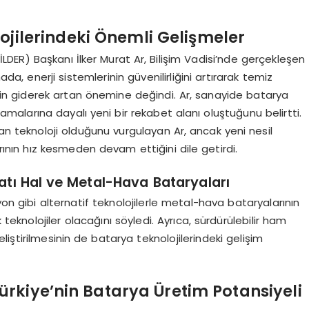
ojilerindeki Önemli Gelişmeler
(PİLDER) Başkanı İlker Murat Ar, Bilişim Vadisi’nde gerçekleşen
da, enerji sistemlerinin güvenilirliğini artırarak temiz
inin giderek artan önemine değindi. Ar, sanayide batarya
lamalarına dayalı yeni bir rekabet alanı oluştuğunu belirtti.
lan teknoloji olduğunu vurgulayan Ar, ancak yeni nesil
rının hız kesmeden devam ettiğini dile getirdi.
atı Hal ve Metal-Hava Bataryaları
yon gibi alternatif teknolojilerle metal-hava bataryalarının
teknolojiler olacağını söyledi. Ayrıca, sürdürülebilir ham
iştirilmesinin de batarya teknolojilerindeki gelişim
rkiye’nin Batarya Üretim Potansiyeli