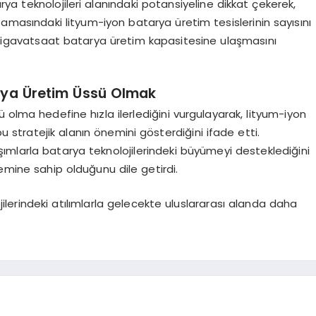
ya teknolojileri alanındaki potansiyeline dikkat çekerek,
şamasındaki lityum-iyon batarya üretim tesislerinin sayısını
0 gigavatsaat batarya üretim kapasitesine ulaşmasını
arya Üretim Üssü Olmak
 olma hedefine hızla ilerlediğini vurgulayarak, lityum-iyon
bu stratejik alanın önemini gösterdiğini ifade etti.
laşımlarla batarya teknolojilerindeki büyümeyi desteklediğini
temine sahip olduğunu dile getirdi.
jilerindeki atılımlarla gelecekte uluslararası alanda daha