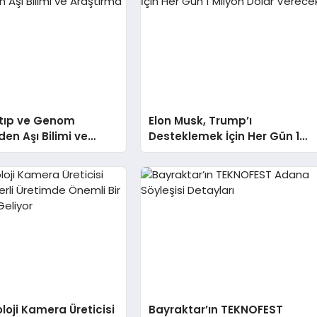
otıp ve Genom
Elon Musk, Trump’ı
den Aşı Bilimi ve
Desteklemek İçin Her Gün 1
 Projeleri
Milyon Dolar Verecek
oloji Kamera Üreticisi
Bayraktar’ın TEKNOFEST