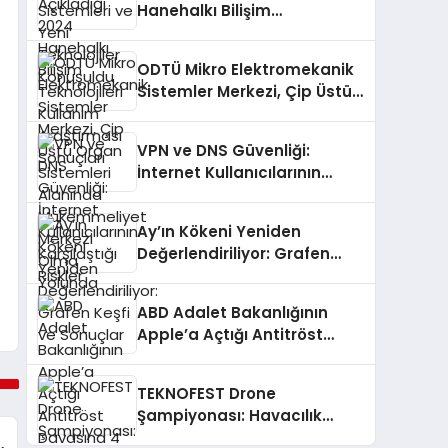
Hanehalkı Bilişim
Teknolojileri Kullanım
Araştırması Sonuçları
ODTÜ Mikro Elektromekanik
Sistemler Merkezi, Çip Üstü
Organ Sistemleri Alanında
Mükemmeliyet Merkezi
VPN ve DNS Güvenliği:
Olma Yolunda
İnternet Kullanıcılarının
Karşılaştığı Riskler
Ay’ın Kökeni Yeniden
Değerlendiriliyor: Grafen
Keşfi ve Sonuçlar
ABD Adalet Bakanlığının
Apple’a Açtığı Antitröst
Davasına 4 Eyalet Daha
Katıldı
TEKNOFEST Drone
Şampiyonası: Havacılık
Tutkunlarını