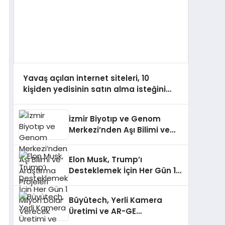
Yavaş açılan internet siteleri, 10
kişiden yedisinin satın alma isteğini
azaltıyor
İzmir Biyotıp ve Genom
Merkezi’nden Aşı Bilimi ve
Araştırma Projeleri
Elon Musk, Trump’ı
Desteklemek İçin Her Gün 1
Milyon Dolar Verecek
Büyütech, Yerli Kamera
Üretimi ve AR-GE
Faaliyetleriyle Önemli Bir