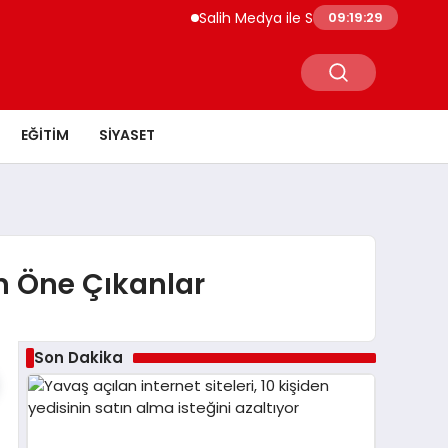
Salih Medya ile Sosyal Medya Profil Yö
09:19:29
EĞITIM
SIYASET
n Öne Çıkanlar
Son Dakika