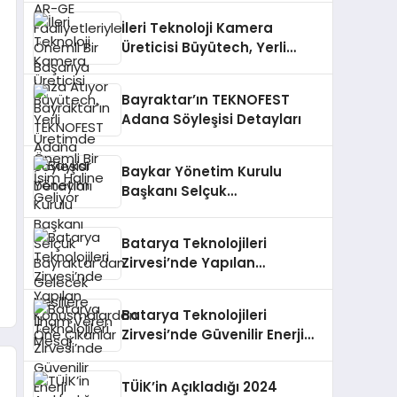
Başarıya İmza Atıyor
İleri Teknoloji Kamera
Üreticisi Büyütech, Yerli
Üretimde Önemli Bir İsim
Haline Geliyor
Bayraktar’ın TEKNOFEST
Adana Söyleşisi Detayları
Baykar Yönetim Kurulu
Başkanı Selçuk
Bayraktar’dan Gelecek
Nesillere İlham Veren Mesaj
Batarya Teknolojileri
Zirvesi’nde Yapılan
Konuşmalardan Öne
Çıkanlar
Batarya Teknolojileri
Zirvesi’nde Güvenilir Enerji
Sistemleri ve Yeni
Teknolojiler Konuşuldu
TÜİK’in Açıkladığı 2024