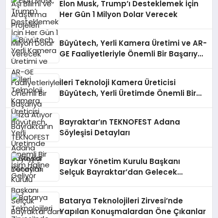
Elon Musk, Trump’ı Desteklemek İçin
Her Gün 1 Milyon Dolar Verecek
Büyütech, Yerli Kamera Üretimi ve AR-
GE Faaliyetleriyle Önemli Bir Başarıya
İmza Atıyor
İleri Teknoloji Kamera Üreticisi
Büyütech, Yerli Üretimde Önemli Bir
İsim Haline Geliyor
Bayraktar’ın TEKNOFEST Adana
Söyleşisi Detayları
Baykar Yönetim Kurulu Başkanı
Selçuk Bayraktar’dan Gelecek
Nesillere İlham Veren Mesaj
Batarya Teknolojileri Zirvesi’nde
Yapılan Konuşmalardan Öne Çıkanlar