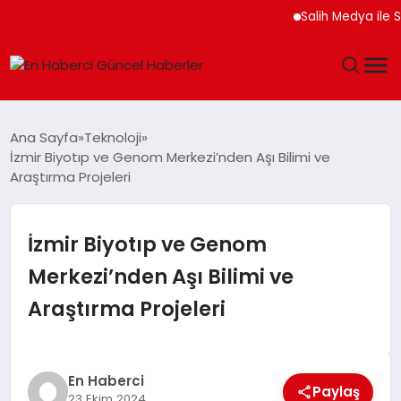
Salih Medya ile Sos
GÜNDEM
Ana Sayfa
Teknoloji
İzmir Biyotıp ve Genom Merkezi’nden Aşı Bilimi ve
SPOR
Araştırma Projeleri
SAĞLIK
İzmir Biyotıp ve Genom
TEKNOLOJI
Merkezi’nden Aşı Bilimi ve
Araştırma Projeleri
MAGAZIN
DÜNYA
En Haberci
Paylaş
23 Ekim 2024