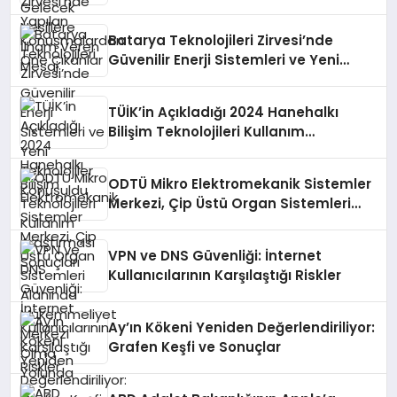
Batarya Teknolojileri Zirvesi’nde
Güvenilir Enerji Sistemleri ve Yeni
Teknolojiler Konuşuldu
TÜİK’in Açıkladığı 2024 Hanehalkı
Bilişim Teknolojileri Kullanım
Araştırması Sonuçları
ODTÜ Mikro Elektromekanik Sistemler
Merkezi, Çip Üstü Organ Sistemleri
Alanında Mükemmeliyet Merkezi
Olma Yolunda
VPN ve DNS Güvenliği: İnternet
Kullanıcılarının Karşılaştığı Riskler
Ay’ın Kökeni Yeniden Değerlendiriliyor:
Grafen Keşfi ve Sonuçlar