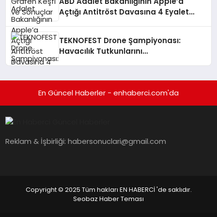
ABD Adalet Bakanlığının Apple’a
Açtığı Antitröst Davasına 4 Eyalet
Daha Katıldı
TEKNOFEST Drone Şampiyonası:
Havacılık Tutkunlarını
Heyecanlandırıyor!
En Güncel Haberler - enhaberci.com'da
Reklam & İşbirliği:
habersonuclari@gmail.com
Copyright © 2025 Tüm hakları EN HABERCİ 'de saklıdır.
Seobaz Haber Teması