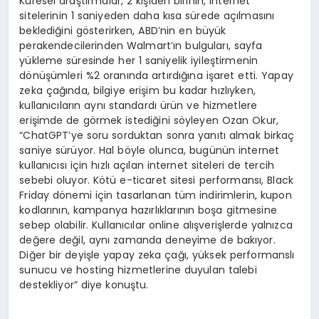
Küresel araştırmalar, 2 kişiden birinin, internet
sitelerinin 1 saniyeden daha kısa sürede açılmasını
beklediğini gösterirken, ABD’nin en büyük
perakendecilerinden Walmart’ın bulguları, sayfa
yükleme süresinde her 1 saniyelik iyileştirmenin
dönüşümleri %2 oranında artırdığına işaret etti. Yapay
zeka çağında, bilgiye erişim bu kadar hızlıyken,
kullanıcıların aynı standardı ürün ve hizmetlere
erişimde de görmek istediğini söyleyen Ozan Okur,
“ChatGPT’ye soru sorduktan sonra yanıtı almak birkaç
saniye sürüyor. Hal böyle olunca, bugünün internet
kullanıcısı için hızlı açılan internet siteleri de tercih
sebebi oluyor. Kötü e-ticaret sitesi performansı, Black
Friday dönemi için tasarlanan tüm indirimlerin, kupon
kodlarının, kampanya hazırlıklarının boşa gitmesine
sebep olabilir. Kullanıcılar online alışverişlerde yalnızca
değere değil, aynı zamanda deneyime de bakıyor.
Diğer bir deyişle yapay zeka çağı, yüksek performanslı
sunucu ve hosting hizmetlerine duyulan talebi
destekliyor” diye konuştu.