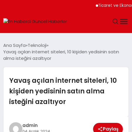
Ticaret ve Ekonomik
GÜNDEM
Ana Sayfa
Teknoloji
Yavaş açılan internet siteleri, 10 kişiden yedisinin satın
SPOR
alma isteğini azaltıyor
SAĞLIK
Yavaş açılan internet siteleri, 10
TEKNOLOJI
kişiden yedisinin satın alma
isteğini azaltıyor
MAGAZIN
DÜNYA
admin
Paylaş
04 Aralık 2024