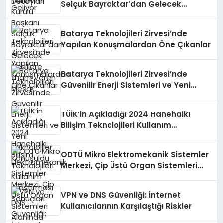
Selçuk Bayraktar’dan Gelecek
Nesillere İlham Veren Mesaj
Batarya Teknolojileri Zirvesi’nde
Yapılan Konuşmalardan Öne Çıkanlar
Batarya Teknolojileri Zirvesi’nde
Güvenilir Enerji Sistemleri ve Yeni
Teknolojiler Konuşuldu
TÜİK’in Açıkladığı 2024 Hanehalkı
Bilişim Teknolojileri Kullanım
Araştırması Sonuçları
ODTÜ Mikro Elektromekanik Sistemler
Merkezi, Çip Üstü Organ Sistemleri
Alanında Mükemmeliyet Merkezi
Olma Yolunda
VPN ve DNS Güvenliği: İnternet
Kullanıcılarının Karşılaştığı Riskler