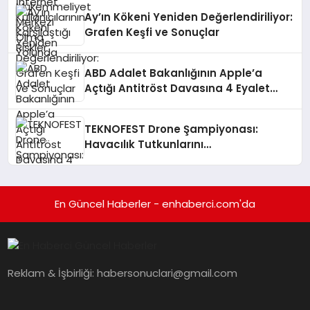
Ay’ın Kökeni Yeniden Değerlendiriliyor:
Grafen Keşfi ve Sonuçlar
ABD Adalet Bakanlığının Apple’a
Açtığı Antitröst Davasına 4 Eyalet
Daha Katıldı
TEKNOFEST Drone Şampiyonası:
Havacılık Tutkunlarını
Heyecanlandırıyor!
En Güncel Haberler - enhaberci.com'da
Reklam & İşbirliği:
habersonuclari@gmail.com