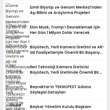
İzmir Biyotıp ve Genom Merkezi’nden
Aşı Bilimi ve Araştırma Projeleri
Elon Musk, Trump’ı Desteklemek İçin
Her Gün 1 Milyon Dolar Verecek
Büyütech, Yerli Kamera Üretimi ve AR-
GE Faaliyetleriyle Önemli Bir Başarıya
İmza Atıyor
İleri Teknoloji Kamera Üreticisi
Büyütech, Yerli Üretimde Önemli Bir
İsim Haline Geliyor
Bayraktar’ın TEKNOFEST Adana
Söyleşisi Detayları
Baykar Yönetim Kurulu Başkanı