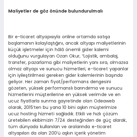
Maliyetler de g
ö
z
ö
nünde bulundurulmalı
Bir e-ticaret altyapısıyla online ortamda satışa
başlamanın kolaylaştığını, ancak altyapı maliyetlerinin
küçük işletmeler için hâlâ önemli gider kalemi
olduğunu vurgulayan Ozan Okur, “Lojistik, ambalaj,
transfer, pazarlama gibi maliyetlerin yanı sıra, olmazsa
olmaz altyapı ve sunucu hizmetleri, e-ticaret yapanlar
için iyileştirilmesi gereken gider kalemlerinin başında
geliyor. Her zaman fiyat/performans dengesini
gözeten, yüksek performanslı barındırma ve sunucu
hizmetlerini müşterilerine en yüksek verimde ve en
ucuz fiyatlarla sunma gayretinde olan Odeaweb
olarak, 2015’ten bu yana 10 bini aşkın müşterimize
ucuz hosting hizmeti sağladık. Etkili ve hızlı çözüm
üretebilen ekibimizin 7/24 desteğinden de güç alarak,
tüm dünyada kullanılan ve aralarında e-ticaret
altyapıları da olan 200’ü aşkın içerik yönetim