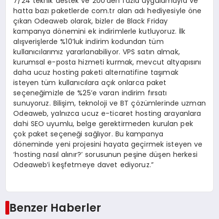
7/24 teknik destek ve 200’den fazla uygulamayla ve
hatta bazı paketlerde com.tr alan adı hediyesiyle öne
çıkan Odeaweb olarak, bizler de Black Friday
kampanya dönemini ek indirimlerle kutluyoruz. İlk
alışverişlerde %10’luk indirim kodundan tüm
kullanıcılarımız yararlanabiliyor. VPS satın almak,
kurumsal e-posta hizmeti kurmak, mevcut altyapısını
daha ucuz hosting paketi alternatifine taşımak
isteyen tüm kullanıcılara açık onlarca paket
seçeneğimizle de %25’e varan indirim fırsatı
sunuyoruz. Bilişim, teknoloji ve BT çözümlerinde uzman
Odeaweb, yalnızca ucuz e-ticaret hosting arayanlara
dahi SEO uyumlu, belge gerektirmeden kurulan pek
çok paket seçeneği sağlıyor. Bu kampanya
döneminde yeni projesini hayata geçirmek isteyen ve
‘hosting nasıl alınır?’ sorusunun peşine düşen herkesi
Odeaweb’i keşfetmeye davet ediyoruz.”
Benzer Haberler