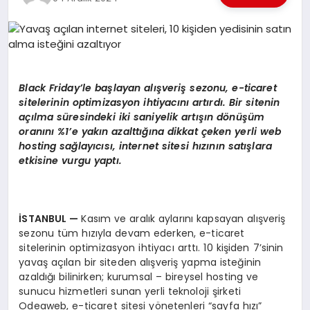
EKONOMI
EĞITIM
SIYASET
Black Friday
’
le başlayan alışveriş sezonu, e-ticaret
sitelerinin optimizasyon ihtiyacını artırdı. Bir sitenin
açılma süresindeki iki saniyelik artışı
n d
ö
nüşüm
oranını %1’e yakın azalttığına dikkat ç
eken
yerli web
hosting sa
ğ
lay
ıcısı, internet sitesi hızının satışlara
etkisine vurgu yaptı.
İSTANBUL
—
Kasım ve aralık aylarını kapsayan alışveriş
sezonu tüm hızıyla devam ederken, e-ticaret
sitelerinin optimizasyon ihtiyacı arttı. 10 kişiden 7’sinin
yavaş açılan bir siteden alışveriş yapma isteğinin
azaldığı bilinirken; kurumsal – bireysel hosting ve
sunucu hizmetleri sunan yerli teknoloji şirketi
Odeaweb, e-ticaret sitesi yönetenleri “sayfa hızı”