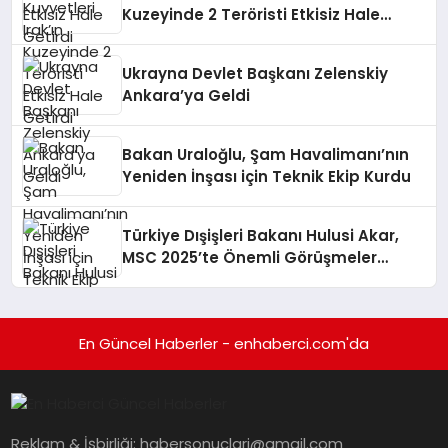
Kuzeyinde 2 Teröristi Etkisiz Hale
Getirdi
Ukrayna Devlet Başkanı Zelenskiy
Ankara’ya Geldi
Bakan Uraloğlu, Şam Havalimanı’nın
Yeniden İnşası için Teknik Ekip Kurdu
Türkiye Dışişleri Bakanı Hulusi Akar,
MSC 2025’te Önemli Görüşmeler
Gerçekleştirdi
En Güncel Haberler - enhaberci.com'da
Reklam & İşbirliği:
habersonuclari@gmail.com