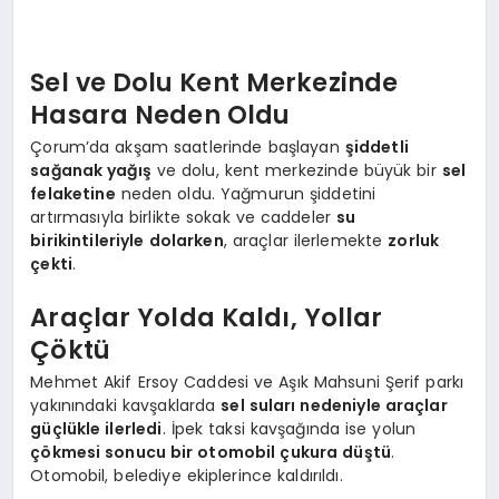
EKONOMI
EĞITIM
Sel ve Dolu Kent Merkezinde
Hasara Neden Oldu
SIYASET
Çorum’da akşam saatlerinde başlayan
şiddetli
sağanak yağış
ve dolu, kent merkezinde büyük bir
sel
felaketine
neden oldu. Yağmurun şiddetini
artırmasıyla birlikte sokak ve caddeler
su
birikintileriyle dolarken
, araçlar ilerlemekte
zorluk
çekti
.
Araçlar Yolda Kaldı, Yollar
Çöktü
Mehmet Akif Ersoy Caddesi ve Aşık Mahsuni Şerif parkı
yakınındaki kavşaklarda
sel suları nedeniyle araçlar
güçlükle ilerledi
. İpek taksi kavşağında ise yolun
çökmesi sonucu bir otomobil çukura düştü
.
Otomobil, belediye ekiplerince kaldırıldı.