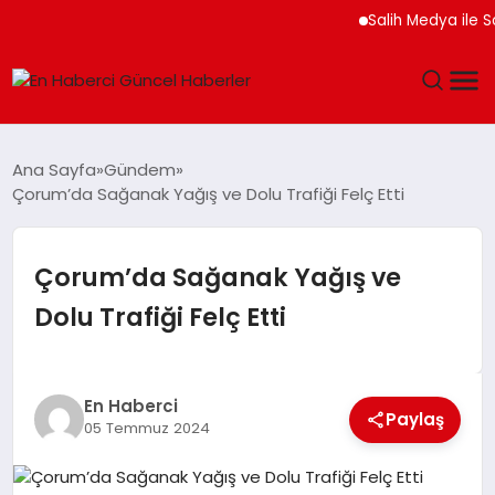
Salih Medya ile Sos
GÜNDEM
Ana Sayfa
Gündem
Çorum’da Sağanak Yağış ve Dolu Trafiği Felç Etti
SPOR
SAĞLIK
Çorum’da Sağanak Yağış ve
Dolu Trafiği Felç Etti
TEKNOLOJI
MAGAZIN
En Haberci
Paylaş
05 Temmuz 2024
DÜNYA