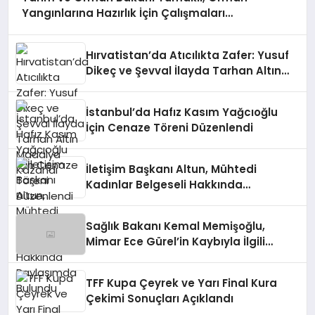
Yangınlarına Hazırlık İçin Çalışmaları
Değerlendirdi
Hırvatistan’da Atıcılıkta Zafer: Yusuf
Dikeç ve Şevval İlayda Tarhan Altın
Madalya Kazandı
İstanbul’da Hafız Kasım Yağcıoğlu
İçin Cenaze Töreni Düzenlendi
İletişim Başkanı Altun, Mühtedi
Kadınlar Belgeseli Hakkında
Paylaşımda Bulundu
Sağlık Bakanı Kemal Memişoğlu,
Mimar Ece Gürel’in Kaybıyla İlgili
Açıklamada Bulundu
TFF Kupa Çeyrek ve Yarı Final Kura
Çekimi Sonuçları Açıklandı