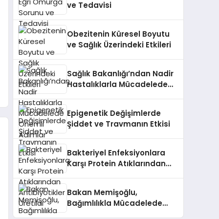
ve Tedavisi
Obezitenin Küresel Boyutu
ve Sağlık Üzerindeki Etkileri
Sağlık Bakanlığı’ndan Nadir
Hastalıklarla Mücadelede
Önemli Adımlar
Epigenetik Değişimlerde
Şiddet ve Travmanın Etkisi
Bakteriyel Enfeksiyonlara
Karşı Protein Atıklarından
Antibiyotikler Üretildi
Bakan Memişoğlu,
Bağımlılıkla Mücadelede
Yapılan Çalışmaları