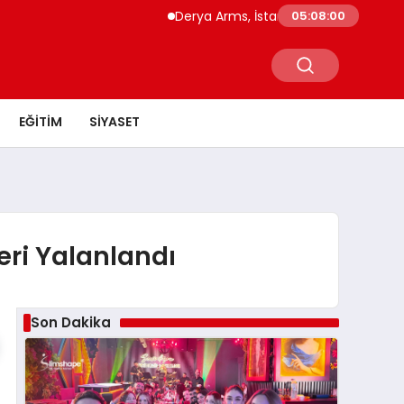
Derya Arms, İstanbul Prohunt 2026’da yen
05:08:00
EĞITIM
SIYASET
eri Yalanlandı
Son Dakika