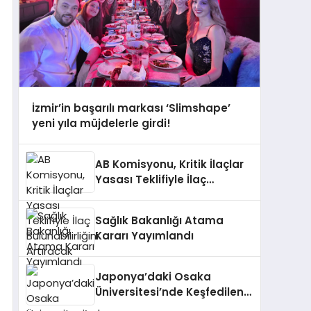
İzmir’in başarılı markası ‘Slimshape’
yeni yıla müjdelerle girdi!
AB Komisyonu, Kritik İlaçlar
Yasası Teklifiyle İlaç
Bulunabilirliğini Artıracak
Sağlık Bakanlığı Atama
Kararı Yayımlandı
Japonya’daki Osaka
Üniversitesi’nde Keşfedilen
AP2A1 Proteini Hücresel