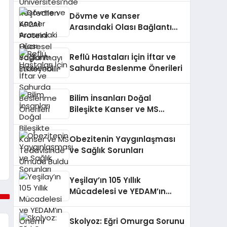
Yaşlanmayı Etkileyebilir
Dövme ve Kanser
Arasındaki Olası Bağlantı
İncelendi
Reflü Hastaları İçin İftar ve
Sahurda Beslenme Önerileri
Bilim İnsanları Doğal
Bileşikte Kanser ve MS
Tedavisinde Umudu Buldu
Obezitenin Yaygınlaşması
ve Sağlık Sorunları
Yeşilay’ın 105 Yıllık
Mücadelesi ve YEDAM’ın
Önemi
Skolyoz: Eğri Omurga Sorunu