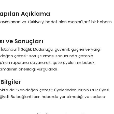
Yapılan Açıklama
yayımlanan ve Türkiye’yi hedef alan manipülatif bir haberin
ı ve Sonuçları
İstanbul İl Sağlık Müdürlüğü, güvenlik güçleri ve yargı
enidoğan çetesi” soruşturması sonucunda çetenin
Kurulu’nun raporuna dayanarak, çete üyelerinin bebek
tılmasının önerildiği vurgulandı.
 Bilgiler
nokta da “Yenidoğan çetesi” üyelerinden birinin CHP üyesi
eğiydi. Bu bağlantıların haberde yer almadığı ve sadece