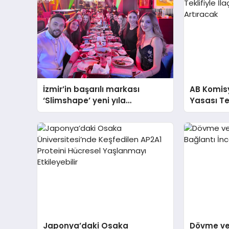
İzmir’in başarılı markası
AB Komisyo
‘Slimshape’ yeni yıla
Yasası Tek
müjdelerle girdi!
Bulunabili
Japonya’daki Osaka
Dövme ve