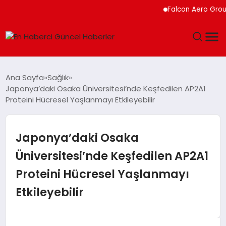
Falcon Aero Group, K
GÜNDEM
Ana Sayfa
Sağlık
Japonya’daki Osaka Üniversitesi’nde Keşfedilen AP2A1
SPOR
Proteini Hücresel Yaşlanmayı Etkileyebilir
SAĞLIK
Japonya’daki Osaka
TEKNOLOJI
Üniversitesi’nde Keşfedilen AP2A1
Proteini Hücresel Yaşlanmayı
MAGAZIN
Etkileyebilir
DÜNYA