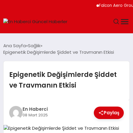
Falcon Aero Group, K
GÜNDEM
Ana Sayfa
Sağlık
Epigenetik Değişimlerde Şiddet ve Travmanın Etkisi
SPOR
SAĞLIK
Epigenetik Değişimlerde Şiddet
ve Travmanın Etkisi
TEKNOLOJI
MAGAZIN
En Haberci
Paylaş
08 Mart 2025
DÜNYA