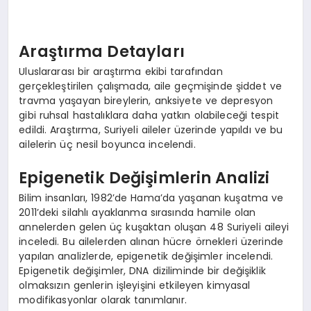
EKONOMI
EĞITIM
Araştırma Detayları
Uluslararası bir araştırma ekibi tarafından
SIYASET
gerçekleştirilen çalışmada, aile geçmişinde şiddet ve
travma yaşayan bireylerin, anksiyete ve depresyon
gibi ruhsal hastalıklara daha yatkın olabileceği tespit
edildi. Araştırma, Suriyeli aileler üzerinde yapıldı ve bu
ailelerin üç nesil boyunca incelendi.
Epigenetik Değişimlerin Analizi
Bilim insanları, 1982’de Hama’da yaşanan kuşatma ve
2011’deki silahlı ayaklanma sırasında hamile olan
annelerden gelen üç kuşaktan oluşan 48 Suriyeli aileyi
inceledi. Bu ailelerden alınan hücre örnekleri üzerinde
yapılan analizlerde, epigenetik değişimler incelendi.
Epigenetik değişimler, DNA diziliminde bir değişiklik
olmaksızın genlerin işleyişini etkileyen kimyasal
modifikasyonlar olarak tanımlanır.