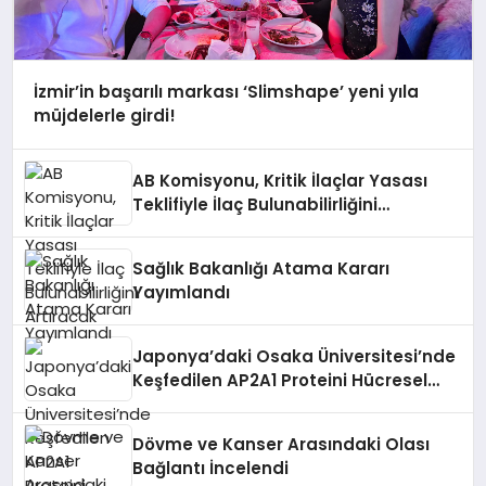
İzmir’in başarılı markası ‘Slimshape’ yeni yıla
müjdelerle girdi!
AB Komisyonu, Kritik İlaçlar Yasası
Teklifiyle İlaç Bulunabilirliğini
Artıracak
Sağlık Bakanlığı Atama Kararı
Yayımlandı
Japonya’daki Osaka Üniversitesi’nde
Keşfedilen AP2A1 Proteini Hücresel
Yaşlanmayı Etkileyebilir
Dövme ve Kanser Arasındaki Olası
Bağlantı İncelendi