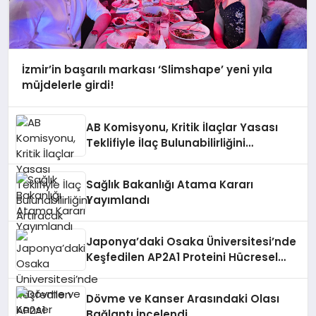
İzmir’in başarılı markası ‘Slimshape’ yeni yıla
müjdelerle girdi!
AB Komisyonu, Kritik İlaçlar Yasası
Teklifiyle İlaç Bulunabilirliğini
Artıracak
Sağlık Bakanlığı Atama Kararı
Yayımlandı
Japonya’daki Osaka Üniversitesi’nde
Keşfedilen AP2A1 Proteini Hücresel
Yaşlanmayı Etkileyebilir
Dövme ve Kanser Arasındaki Olası
Bağlantı İncelendi