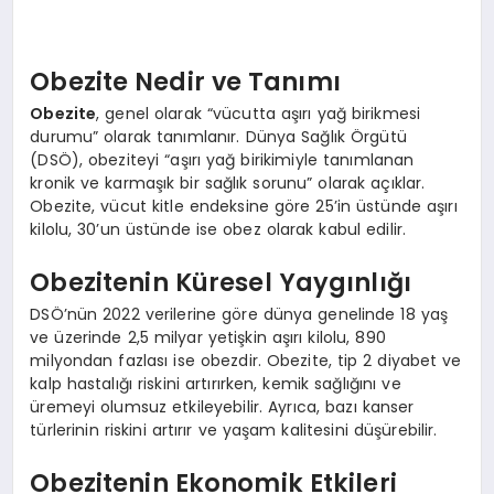
EKONOMI
EĞITIM
Obezite Nedir ve Tanımı
Obezite
, genel olarak “vücutta aşırı yağ birikmesi
SIYASET
durumu” olarak tanımlanır. Dünya Sağlık Örgütü
(DSÖ), obeziteyi “aşırı yağ birikimiyle tanımlanan
kronik ve karmaşık bir sağlık sorunu” olarak açıklar.
Obezite, vücut kitle endeksine göre 25’in üstünde aşırı
kilolu, 30’un üstünde ise obez olarak kabul edilir.
Obezitenin Küresel Yaygınlığı
DSÖ’nün 2022 verilerine göre dünya genelinde 18 yaş
ve üzerinde 2,5 milyar yetişkin aşırı kilolu, 890
milyondan fazlası ise obezdir. Obezite, tip 2 diyabet ve
kalp hastalığı riskini artırırken, kemik sağlığını ve
üremeyi olumsuz etkileyebilir. Ayrıca, bazı kanser
türlerinin riskini artırır ve yaşam kalitesini düşürebilir.
Obezitenin Ekonomik Etkileri