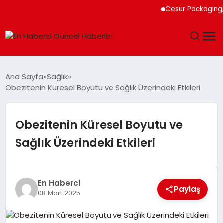
Cesur Packaging, Mı
GÜNDEM
Ana Sayfa
Sağlık
Obezitenin Küresel Boyutu ve Sağlık Üzerindeki Etkileri
SPOR
SAĞLIK
Obezitenin Küresel Boyutu ve
Sağlık Üzerindeki Etkileri
TEKNOLOJI
MAGAZIN
En Haberci
Paylaş
08 Mart 2025
DÜNYA