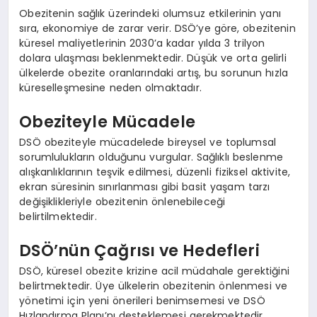
Obezitenin sağlık üzerindeki olumsuz etkilerinin yanı
sıra, ekonomiye de zarar verir. DSÖ’ye göre, obezitenin
küresel maliyetlerinin 2030’a kadar yılda 3 trilyon
dolara ulaşması beklenmektedir. Düşük ve orta gelirli
ülkelerde obezite oranlarındaki artış, bu sorunun hızla
küreselleşmesine neden olmaktadır.
Obeziteyle Mücadele
DSÖ obeziteyle mücadelede bireysel ve toplumsal
sorumlulukların olduğunu vurgular. Sağlıklı beslenme
alışkanlıklarının teşvik edilmesi, düzenli fiziksel aktivite,
ekran süresinin sınırlanması gibi basit yaşam tarzı
değişiklikleriyle obezitenin önlenebileceği
belirtilmektedir.
DSÖ’nün Çağrısı ve Hedefleri
DSÖ, küresel obezite krizine acil müdahale gerektiğini
belirtmektedir. Üye ülkelerin obezitenin önlenmesi ve
yönetimi için yeni önerileri benimsemesi ve DSÖ
Hızlandırma Planı’nı desteklemesi gerekmektedir.