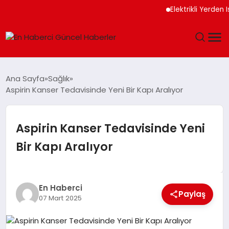
Elektrikli Yerden Is
GÜNDEM
Ana Sayfa
Sağlık
Aspirin Kanser Tedavisinde Yeni Bir Kapı Aralıyor
SPOR
SAĞLIK
Aspirin Kanser Tedavisinde Yeni
Bir Kapı Aralıyor
TEKNOLOJI
MAGAZIN
En Haberci
Paylaş
07 Mart 2025
DÜNYA