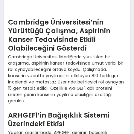
EKONOMI
EĞITIM
Cambridge Üniversitesi’nin
Yürüttüğü Çalışma, Aspirinin
SIYASET
Kanser Tedavisinde Etkili
Olabileceğini Gösterdi
Cambridge Üniversitesi liderliğinde yürütülen bir
araştırma, aspirinin kanser tedavisinde umut verici bir
rol oynayabileceğini ortaya koydu. Çalışmada,
kanserin vücutta yayılmasını etkileyen 810 farklı gen
incelendi ve metastaz üzerinde belirleyici rol oynayan
15 gen tespit edildi. Özellikle ARHGEF1 adlı proteini
üreten genin kanserin yayılma olasılığını azalttığı
görüldü.
ARHGEF1’in Bağışıklık Sistemi
Üzerindeki Etkisi
Yapılan araştırmada, ARHGEF1 geninin bağışıklık